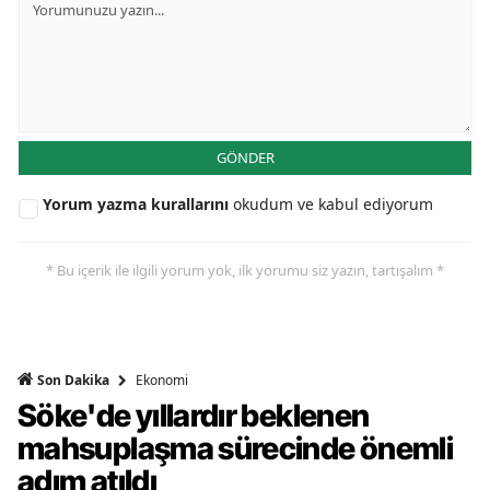
GÖNDER
Yorum yazma kurallarını
okudum ve kabul ediyorum
* Bu içerik ile ilgili yorum yok, ilk yorumu siz yazın, tartışalım *
Ekonomi
Son Dakika
Söke'de yıllardır beklenen
mahsuplaşma sürecinde önemli
adım atıldı