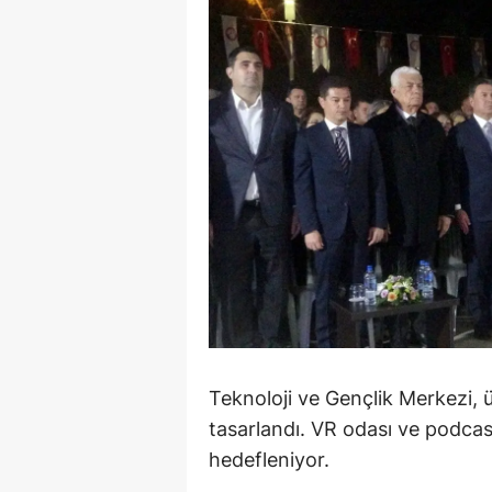
M
İ
İ
K
K
K
Kı
K
K
Teknoloji ve Gençlik Merkezi, ün
tasarlandı. VR odası ve podcast
K
hedefleniyor.
K