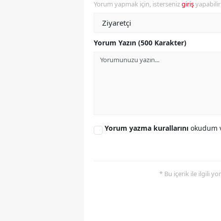
Yorum yapmak için, isterseniz
giriş
yapabili
Y
Z
Yorum Yazın (500 Karakter)
A
B
K
K
Yorum yazma kurallarını
okudum v
B
Ş
* Bu içerik ile ilgili 
B
A
I