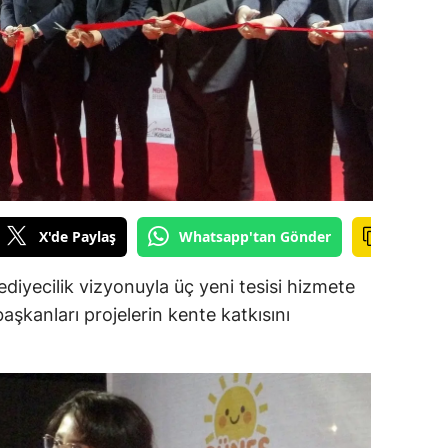
ilecik
ingöl
tlis
olu
urdur
ursa
X'de Paylaş
Whatsapp'tan Gönder
anakkale
diyecilik vizyonuyla üç yeni tesisi hizmete
ankırı
aşkanları projelerin kente katkısını
orum
enizli
iyarbakır