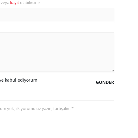
r veya
kayıt
olabilirsiniz.
ozgat
onguldak
ksaray
ayburt
araman
ırıkkale
e kabul ediyorum
GÖNDER
atman
ırnak
yorum yok, ilk yorumu siz yazın, tartışalım *
artın
rdahan
ğdır