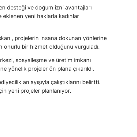
yen desteği ve doğum izni avantajları
amsun
 eklenen yeni haklarla kadınlar
irt
inop
kanı, projelerin insana dokunan yönlerine
ın onurlu bir hizmet olduğunu vurguladı.
ivas
rkezi, sosyalleşme ve üretim imkanı
ekirdağ
ne yönelik projeler ön plana çıkarıldı.
okat
yecilik anlayışıyla çalıştıklarını belirtti.
rabzon
çin yeni projeler planlanıyor.
unceli
anlıurfa
şak
an