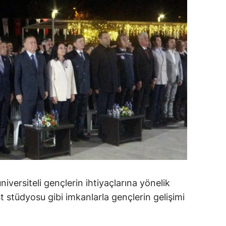
ersin
stanbul
zmir
ars
astamonu
ayseri
rklareli
ırşehir
ocaeli
iversiteli gençlerin ihtiyaçlarına yönelik
 stüdyosu gibi imkanlarla gençlerin gelişimi
onya
ütahya