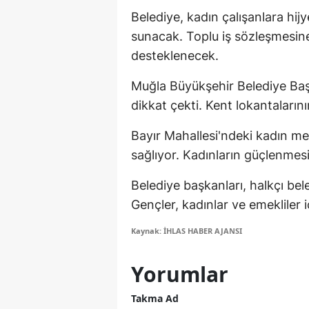
Belediye, kadın çalışanlara hij
S
sunacak. Toplu iş sözleşmesine
Si
desteklenecek.
S
Muğla Büyükşehir Belediye Baş
dikkat çekti. Kent lokantaların
S
Bayır Mahallesi'ndeki kadın me
T
sağlıyor. Kadınların güçlenmesi
T
Belediye başkanları, halkçı beledi
T
Gençler, kadınlar ve emekliler i
T
Kaynak: İHLAS HABER AJANSI
Ş
Yorumlar
U
Takma Ad
V