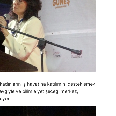
dirne
lazığ
rzincan
rzurum
skişehir
aziantep
iresun
ümüşhane
dınların iş hayatına katılımını desteklemek
evgiyle ve bilimle yetişeceği merkez,
akkari
uyor.
atay
sparta