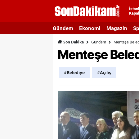
İstan
Kapal
A
Gündem
Ekonomi
Magazin
Sp
A
Gündem
Menteşe Beledi
Son Dakika
A
Menteşe Beledi
A
A
#Belediye
#Açılış
A
A
A
A
B