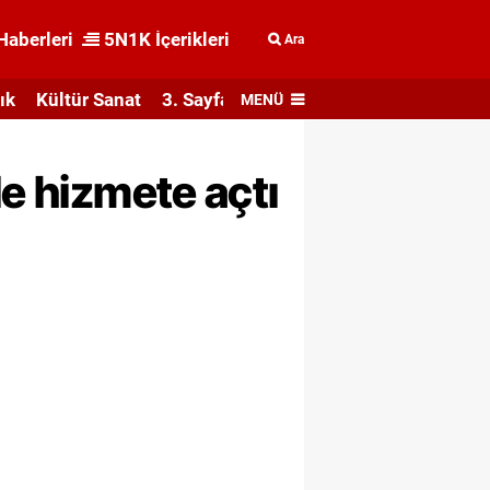
Haberleri
5N1K İçerikleri
Ara
ık
Kültür Sanat
3. Sayfa
MENÜ
le hizmete açtı