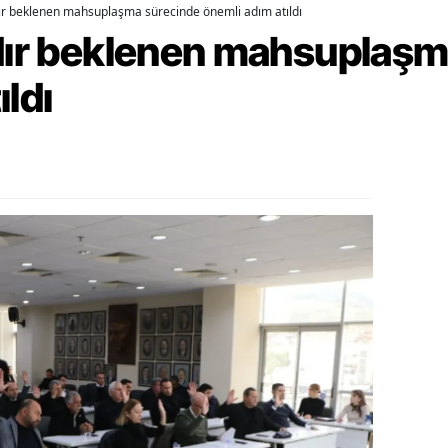
dır beklenen mahsuplaşma sürecinde önemli adım atıldı
rdır beklenen mahsuplaş
alova
arabük
ıldı
lis
smaniye
üzce