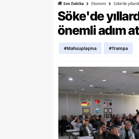
Ekonomi
Söke'de yıllar
Son Dakika
Söke'de yılla
Y
K
önemli adım at
Ki
#Mahsuplaşma
#Trampa
O
D