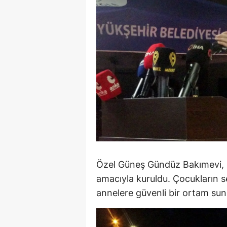
E
E
E
E
E
G
G
G
Özel Güneş Gündüz Bakımevi, ka
amacıyla kuruldu. Çocukların s
H
annelere güvenli bir ortam sun
H
I