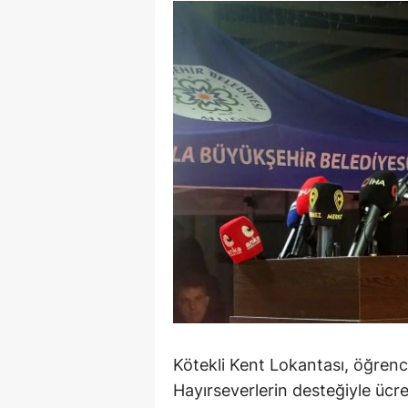
M
M
K
M
M
M
N
N
O
R
Kötekli Kent Lokantası, öğrenc
Hayırseverlerin desteğiyle ücr
S