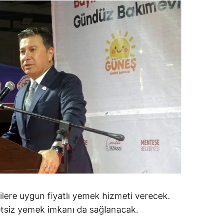
alatya
anisa
ahramanmaraş
ardin
uğla
uş
evşehir
iğde
rdu
ize
ilere uygun fiyatlı yemek hizmeti verecek.
etsiz yemek imkanı da sağlanacak.
akarya