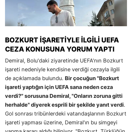
BOZKURT İŞARETIYLE İLGILI UEFA
CEZA KONUSUNA YORUM YAPTI
Demiral, Bolu'daki ziyaretinde UEFA'nın Bozkurt
işareti nedeniyle kendisine verdiği cezayla ilgili
de açıklamada bulundu.
Bir çocuğun "Bozkurt
işareti yaptığın için UEFA sana neden ceza
verdi?" sorusuna Demiral, "Onların zoruna gitti
herhalde" diyerek esprili bir şekilde yanıt verdi
.
Gol sonrası tribünlerdeki vatandaşlarının Bozkurt
işareti yapması üzerine, Demiral'ın bu simgeyi
yapma kararı aldığı biliniyor. "Bozkurt, Türklüğün