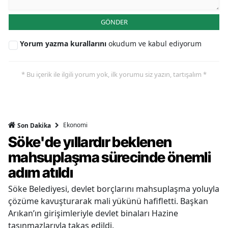
GÖNDER
Yorum yazma kurallarını
okudum ve kabul ediyorum
* Bu içerik ile ilgili yorum yok, ilk yorumu siz yazın, tartışalım *
Ekonomi
Son Dakika
Söke'de yıllardır beklenen
mahsuplaşma sürecinde önemli
adım atıldı
Söke Belediyesi, devlet borçlarını mahsuplaşma yoluyla
çözüme kavuşturarak mali yükünü hafifletti. Başkan
Arıkan’ın girişimleriyle devlet binaları Hazine
taşınmazlarıyla takas edildi.