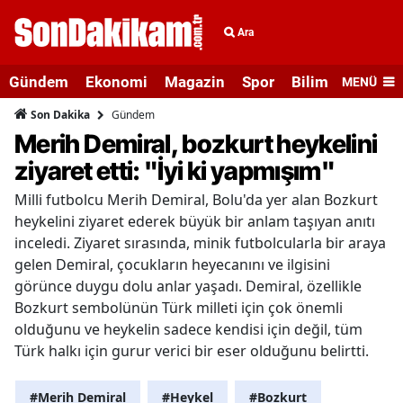
Ara
Gündem
Ekonomi
Magazin
Spor
Bilim ve Teknolo
MENÜ
Gündem
Son Dakika
Merih Demiral, bozkurt heykelini
ziyaret etti: "İyi ki yapmışım"
Milli futbolcu Merih Demiral, Bolu'da yer alan Bozkurt
heykelini ziyaret ederek büyük bir anlam taşıyan anıtı
inceledi. Ziyaret sırasında, minik futbolcularla bir araya
gelen Demiral, çocukların heyecanını ve ilgisini
görünce duygu dolu anlar yaşadı. Demiral, özellikle
Bozkurt sembolünün Türk milleti için çok önemli
olduğunu ve heykelin sadece kendisi için değil, tüm
Türk halkı için gurur verici bir eser olduğunu belirtti.
#Merih Demiral
#Heykel
#Bozkurt