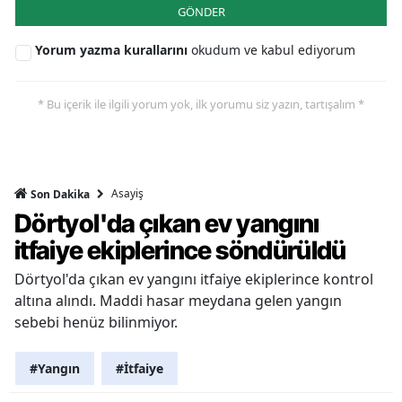
GÖNDER
Yorum yazma kurallarını
okudum ve kabul ediyorum
* Bu içerik ile ilgili yorum yok, ilk yorumu siz yazın, tartışalım *
Asayiş
Son Dakika
Dörtyol'da çıkan ev yangını
itfaiye ekiplerince söndürüldü
Dörtyol'da çıkan ev yangını itfaiye ekiplerince kontrol
altına alındı. Maddi hasar meydana gelen yangın
sebebi henüz bilinmiyor.
#Yangın
#İtfaiye