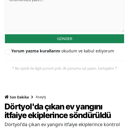
GÖNDER
Yorum yazma kurallarını
okudum ve kabul ediyorum
* Bu içerik ile ilgili yorum yok, ilk yorumu siz yazın, tartışalım *
Asayiş
Son Dakika
Dörtyol'da çıkan ev yangını
itfaiye ekiplerince söndürüldü
Dörtyol'da çıkan ev yangını itfaiye ekiplerince kontrol