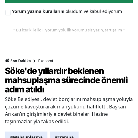
Yorum yazma kurallarını
okudum ve kabul ediyorum
* Bu içerik ile ilgili yorum yok, ilk yorumu siz yazın, tartışalım *
Ekonomi
Son Dakika
Söke'de yıllardır beklenen
mahsuplaşma sürecinde önemli
adım atıldı
Söke Belediyesi, devlet borçlarını mahsuplaşma yoluyla
çözüme kavuşturarak mali yükünü hafifletti. Başkan
Arıkan’ın girişimleriyle devlet binaları Hazine
taşınmazlarıyla takas edildi.
#Mahsuplaşma
#Trampa