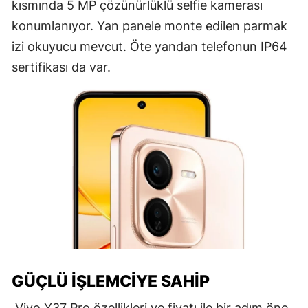
kısmında 5 MP çözünürlüklü selfie kamerası
konumlanıyor. Yan panele monte edilen parmak
izi okuyucu mevcut. Öte yandan telefonun IP64
sertifikası da var.
GÜÇLÜ İŞLEMCIYE SAHIP
Vivo Y37 Pro özellikleri ve fiyatı ile bir adım öne