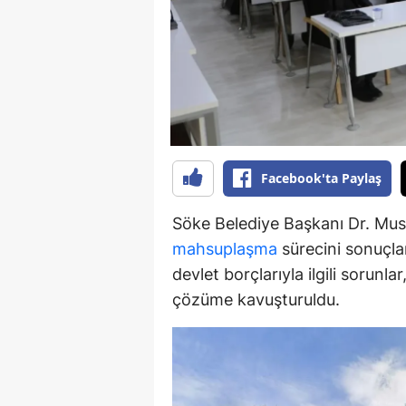
Y
K
Ki
O
Facebook'ta Paylaş
D
Söke Belediye Başkanı Dr. Must
mahsuplaşma
sürecini sonuçlan
devlet borçlarıyla ilgili sorunl
çözüme kavuşturuldu.