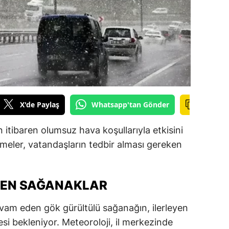
ilecik
ingöl
tlis
olu
urdur
X'de Paylaş
Whatsapp'tan Gönder
ursa
itibaren olumsuz hava koşullarıyla etkisini
anakkale
şmeler, vatandaşların tedbir alması gereken
ankırı
orum
DEN SAĞANAKLAR
enizli
vam eden gök gürültülü sağanağın, ilerleyen
iyarbakır
i bekleniyor. Meteoroloji, il merkezinde