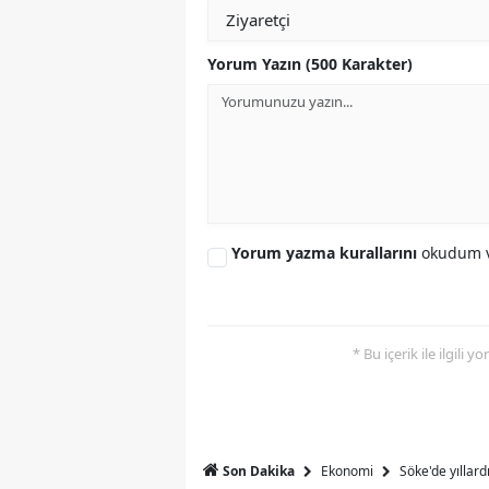
S
Yorum Yazın (500 Karakter)
Si
S
S
T
Yorum yazma kurallarını
okudum v
T
T
T
* Bu içerik ile ilgili 
Ş
U
Ekonomi
Söke'de yıllar
Son Dakika
V