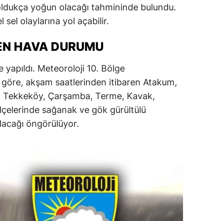
 oldukça yoğun olacağı tahmininde bulundu.
dirne
 sel olaylarına yol açabilir.
lazığ
EN HAVA DURUMU
rzincan
 yapıldı. Meteoroloji 10. Bölge
rzurum
 göre, akşam saatlerinden itibaren Atakum,
skişehir
, Tekkeköy, Çarşamba, Terme, Kavak,
ilçelerinde sağanak ve gök gürültülü
aziantep
olacağı öngörülüyor.
iresun
ümüşhane
akkari
atay
sparta