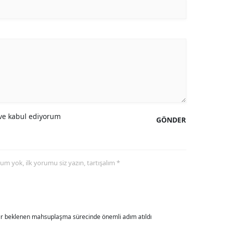
amsun
irt
inop
ivas
ekirdağ
e kabul ediyorum
okat
GÖNDER
rabzon
unceli
yorum yok, ilk yorumu siz yazın, tartışalım *
anlıurfa
şak
dır beklenen mahsuplaşma sürecinde önemli adım atıldı
an