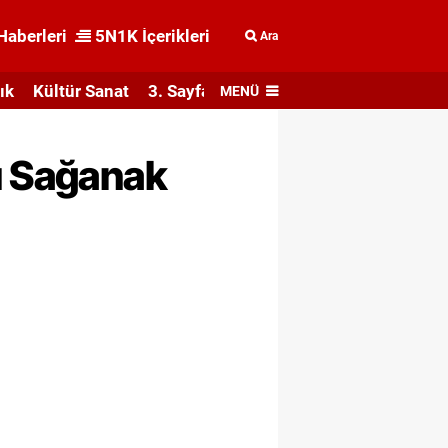
Haberleri
5N1K İçerikleri
Ara
ık
Kültür Sanat
3. Sayfa
MENÜ
ü Sağanak