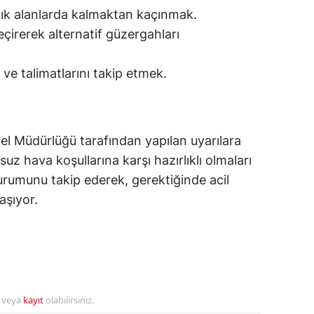
çık alanlarda kalmaktan kaçınmak.
alatya
çirerek alternatif güzergahları
anisa
ı ve talimatlarını takip etmek.
ahramanmaraş
ardin
uğla
el Müdürlüğü tarafından yapılan uyarılara
uz hava koşullarına karşı hazırlıklı olmaları
uş
urumunu takip ederek, gerektiğinde acil
evşehir
aşıyor.
iğde
rdu
ize
r veya
kayıt
olabilirsiniz.
akarya