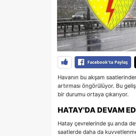
B
B
Bi
B
B
Facebook'ta Paylaş
B
Havanın bu akşam saatlerinden 
Ç
artırması öngörülüyor. Bu geli
Ç
bir durumu ortaya çıkarıyor.
Ç
HATAY'DA DEVAM E
D
Hatay çevrelerinde şu anda de
D
saatlerde daha da kuvvetlenmes