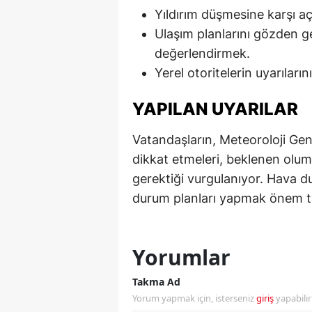
Yıldırım düşmesine karşı a
M
Ulaşım planlarını gözden ge
M
değerlendirmek.
Yerel otoritelerin uyarıların
K
YAPILAN UYARILAR
M
M
Vatandaşların, Meteoroloji Gen
dikkat etmeleri, beklenen olums
M
gerektiği vurgulanıyor. Hava d
N
durum planları yapmak önem t
N
O
Yorumlar
R
Takma Ad
Yorum yapmak için, isterseniz
giriş
yapabili
S