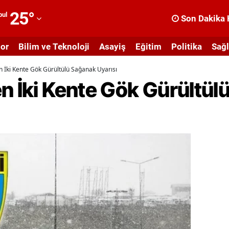
25
°
bul
Son Dakika 
dana
or
Bilim ve Teknoloji
Asayiş
Eğitim
Politika
Sağl
dıyaman
n İki Kente Gök Gürültülü Sağanak Uyarısı
fyonkarahisar
n İki Kente Gök Gürültül
ğrı
masya
nkara
ntalya
rtvin
ydın
alıkesir