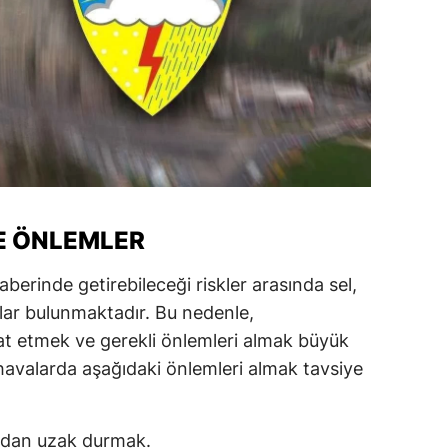
ersin
stanbul
zmir
ars
astamonu
ayseri
VE ÖNLEMLER
rklareli
berinde getirebileceği riskler arasında sel,
lar bulunmaktadır. Bu nedenle,
ırşehir
kat etmek ve gerekli önlemleri almak büyük
ocaeli
 havalarda aşağıdaki önlemleri almak tavsiye
onya
ütahya
lardan uzak durmak.