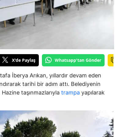
alova
arabük
lis
smaniye
X'de Paylaş
Whatsapp'tan Gönder
üzce
afa İberya Arıkan, yıllardır devam eden
dırarak tarihi bir adım attı. Belediyenin
ar, Hazine taşınmazlarıyla
trampa
yapılarak