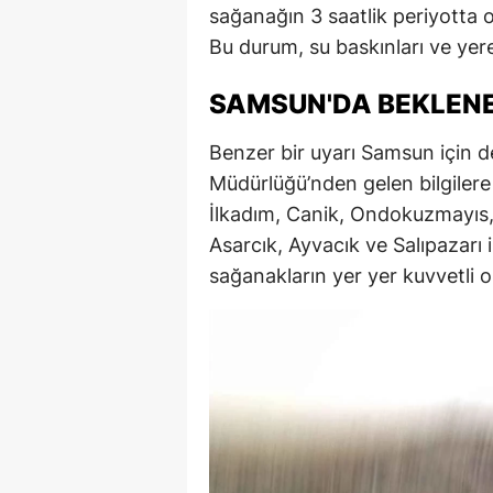
sağanağın 3 saatlik periyotta
E
Bu durum, su baskınları ve yerel
E
SAMSUN'DA BEKLEN
E
Benzer bir uyarı Samsun için de
E
Müdürlüğü’nden gelen bilgilere
E
İlkadım, Canik, Ondokuzmayıs
Asarcık, Ayvacık ve Salıpazarı 
G
sağanakların yer yer kuvvetli 
G
G
H
H
I