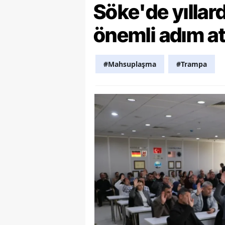
Söke'de yılla
Y
önemli adım at
Z
A
#Mahsuplaşma
#Trampa
B
K
K
B
Ş
B
A
I