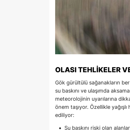
M
İ
İ
K
K
K
OLASI TEHLIKELER 
Kı
Gök gürültülü sağanakların bera
su baskını ve ulaşımda aksama
K
meteorolojinin uyarılarına dik
K
önem taşıyor. Özellikle yağışlı
ediliyor:
K
K
Su baskını riski olan alan