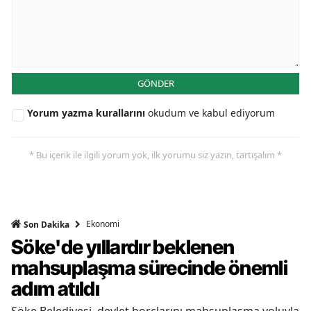
GÖNDER
Yorum yazma kurallarını
okudum ve kabul ediyorum
* Bu içerik ile ilgili yorum yok, ilk yorumu siz yazın, tartışalım *
Ekonomi
Son Dakika
Söke'de yıllardır beklenen
mahsuplaşma sürecinde önemli
adım atıldı
Söke Belediyesi, devlet borçlarını mahsuplaşma yoluyla