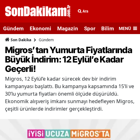
Ara
Gündem
Ekonomi
Magazin
Spor
Bilim ve Teknolo
MENÜ
Gündem
Son Dakika
Migros’tan Yumurta Fiyatlarında
Büyük İndirim: 12 Eylül’e Kadar
Geçerli!
Migros, 12 Eylül’e kadar sürecek dev bir indirim
kampanyası başlattı. Bu kampanya kapsamında 15’li ve
30’lu yumurta fiyatları önemli ölçüde düşürüldü.
Ekonomik alışveriş imkanı sunmayı hedefleyen Migros,
çeşitli ürünlerde indirimler gerçekleştirdi.