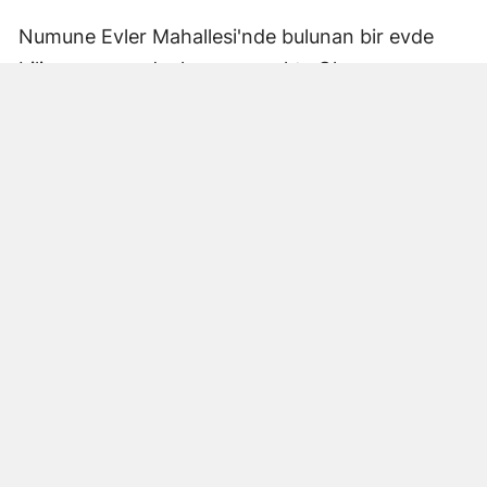
Numune Evler Mahallesi'nde bulunan bir evde
bilinmeyen nedenle yangın çıktı. Olay,
çevredekiler tarafından fark edilerek yetkililere
bildirildi.
Hatay Büyükşehir Belediyesi'ne bağlı itfaiye