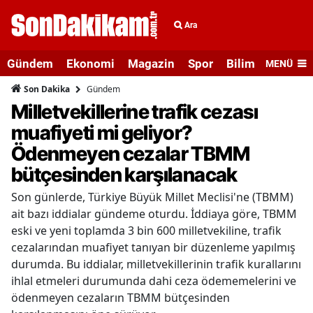
Ara
Gündem
Ekonomi
Magazin
Spor
Bilim ve Teknolo
MENÜ
Gündem
Son Dakika
Milletvekillerine trafik cezası
muafiyeti mi geliyor?
Ödenmeyen cezalar TBMM
bütçesinden karşılanacak
Son günlerde, Türkiye Büyük Millet Meclisi'ne (TBMM)
ait bazı iddialar gündeme oturdu. İddiaya göre, TBMM
eski ve yeni toplamda 3 bin 600 milletvekiline, trafik
cezalarından muafiyet tanıyan bir düzenleme yapılmış
durumda. Bu iddialar, milletvekillerinin trafik kurallarını
ihlal etmeleri durumunda dahi ceza ödememelerini ve
ödenmeyen cezaların TBMM bütçesinden