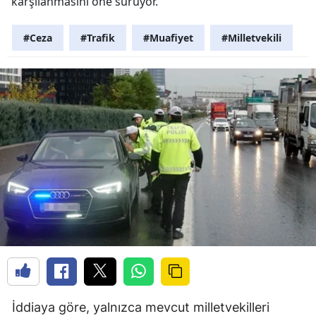
karşılanmasını öne sürüyor.
#Ceza
#Trafik
#Muafiyet
#Milletvekili
İddiaya göre, yalnızca mevcut milletvekilleri