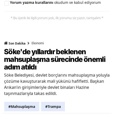
Yorum yazma kurallarını
okudum ve kabul ediyorum
* Bu içerik ile ilgili yorum yok, ilk yorumu siz yazın, tartışalım *
Ekonomi
Son Dakika
Söke'de yıllardır beklenen
mahsuplaşma sürecinde önemli
adım atıldı
Söke Belediyesi, devlet borçlarını mahsuplaşma yoluyla
çözüme kavuşturarak mali yükünü hafifletti. Başkan
Arıkan’ın girişimleriyle devlet binaları Hazine
taşınmazlarıyla takas edildi.
#Mahsuplaşma
#Trampa