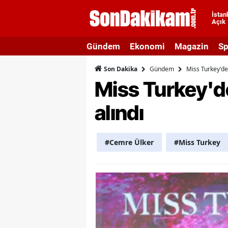
İstan
Açık
A
Gündem
Ekonomi
Magazin
Sp
A
Gündem
Miss Turkey'de 
Son Dakika
A
Miss Turkey'de
A
alındı
A
A
#Cemre Ülker
#Miss Turkey
A
A
A
B