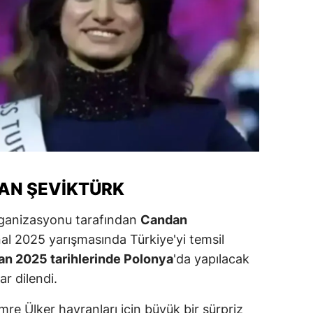
ozgat
onguldak
ksaray
ayburt
araman
ırıkkale
DAN ŞEVIKTÜRK
atman
organizasyonu tarafından
Candan
ırnak
al 2025 yarışmasında Türkiye'yi temsil
artın
ran 2025 tarihlerinde Polonya
'da yapılacak
ar dilendi.
rdahan
re Ülker hayranları için büyük bir sürpriz
ğdır