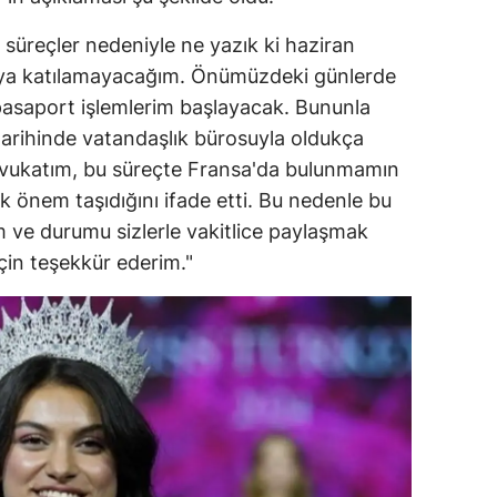
dirne
süreçler nedeniyle ne yazık ki haziran
lazığ
ya katılamayacağım. Önümüzdeki günlerde
pasaport işlemlerim başlayacak. Bununla
rzincan
 tarihinde vatandaşlık bürosuyla oldukça
rzurum
Avukatım, bu süreçte Fransa'da bulunmamın
 önem taşıdığını ifade etti. Bu nedenle bu
skişehir
 ve durumu sizlerle vakitlice paylaşmak
aziantep
için teşekkür ederim."
iresun
ümüşhane
akkari
atay
sparta