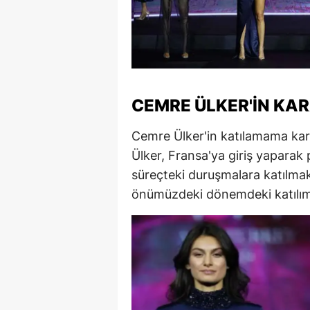
S
Si
S
CEMRE ÜLKER'IN KAR
S
Cemre Ülker'in katılamama karar
T
Ülker, Fransa'ya giriş yaparak 
T
süreçteki duruşmalara katılma
T
önümüzdeki dönemdeki katılımın
T
Ş
U
V