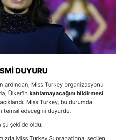
ersin
stanbul
zmir
ars
astamonu
ESMI DUYURU
ayseri
ın ardından, Miss Turkey organizasyonu
rklareli
da, Ülker'in
katılamayacağını bildirmesi
ırşehir
ı açıklandı. Miss Turkey, bu durumda
n temsil edeceğini duyurdu.
ocaeli
onya
 şu şekilde oldu:
ütahya
amızda Miss Turkey Supranational seçilen