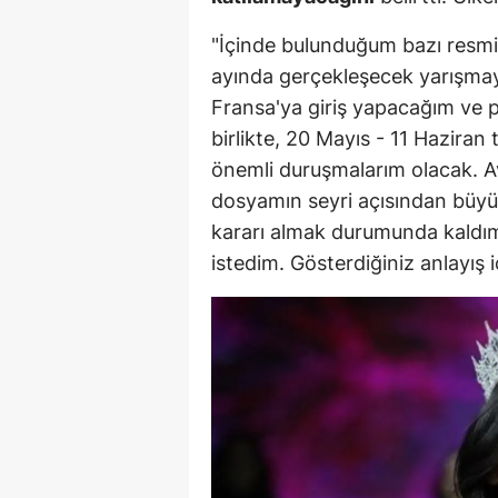
E
"İçinde bulunduğum bazı resmi 
E
ayında gerçekleşecek yarışma
Fransa'ya giriş yapacağım ve 
E
birlikte, 20 Mayıs - 11 Haziran
E
önemli duruşmalarım olacak. 
dosyamın seyri açısından büyük
E
kararı almak durumunda kaldım
G
istedim. Gösterdiğiniz anlayış 
G
G
H
H
I