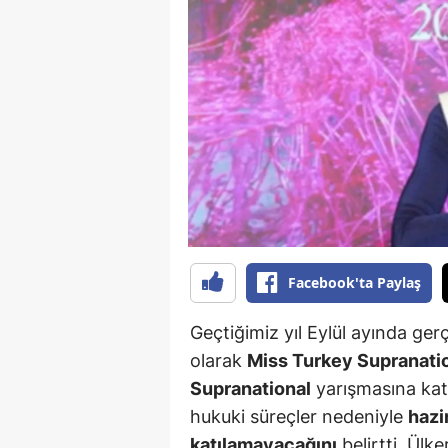
B
B
Bi
B
B
B
Ç
Facebook'ta Paylaş
Ç
Geçtiğimiz yıl Eylül ayında ger
Ç
olarak
Miss Turkey Supranati
Supranational
yarışmasına katı
D
hukuki süreçler nedeniyle
hazi
D
katılamayacağını
belirtti. Ülke