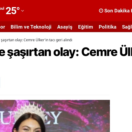
25
°
bul
Son Dakika 
dana
or
Bilim ve Teknoloji
Asayiş
Eğitim
Politika
Sağl
dıyaman
şaşırtan olay: Cemre Ülker'in tacı geri alındı
fyonkarahisar
 şaşırtan olay: Cemre Ülk
ğrı
masya
nkara
ntalya
rtvin
ydın
alıkesir