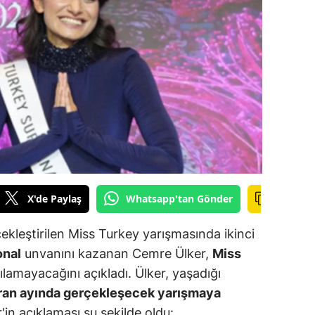
ilecik
ingöl
tlis
olu
urdur
ursa
anakkale
X'de Paylaş
Whatsapp'tan Gönder
ankırı
çekleştirilen Miss Turkey yarışmasında ikinci
orum
onal
unvanını kazanan Cemre Ülker,
Miss
lamayacağını açıkladı. Ülker, yaşadığı
enizli
ran ayında gerçekleşecek yarışmaya
iyarbakır
r'in açıklaması şu şekilde oldu: