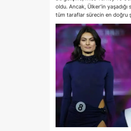
oldu. Ancak, Ülker'in yaşadığı s
Y
tüm taraflar sürecin en doğru 
K
Ki
O
D