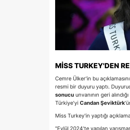
M
İ
İ
K
K
MISS TURKEY'DEN R
K
Cemre Ülker'in bu açıklamasın
Kı
resmi bir duyuru yaptı. Duyuru
K
sonucu
unvanının geri alındığ
Türkiye'yi
Candan Şeviktürk
'ü
K
K
Miss Turkey'in yaptığı açıklama
K
"Eylül 2024'te yapılan yarışm