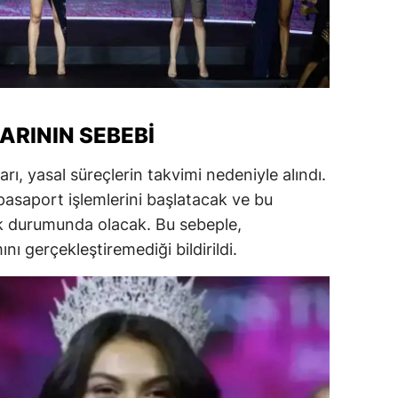
amsun
irt
inop
ARININ SEBEBI
ivas
ı, yasal süreçlerin takvimi nedeniyle alındı.
ekirdağ
pasaport işlemlerini başlatacak ve bu
okat
k durumunda olacak. Bu sebeple,
rabzon
ı gerçekleştiremediği bildirildi.
unceli
anlıurfa
şak
an