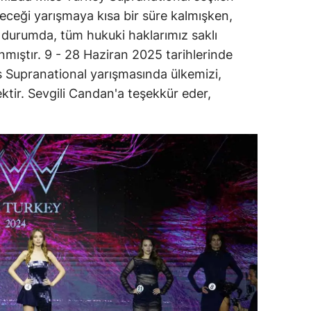
deceği yarışmaya kısa bir süre kalmışken,
alatya
u durumda, tüm hukuki haklarımız saklı
anisa
nmıştır. 9 - 28 Haziran 2025 tarihlerinde
s Supranational yarışmasında ülkemizi,
ahramanmaraş
tir. Sevgili Candan'a teşekkür eder,
ardin
uğla
uş
evşehir
iğde
rdu
ize
akarya