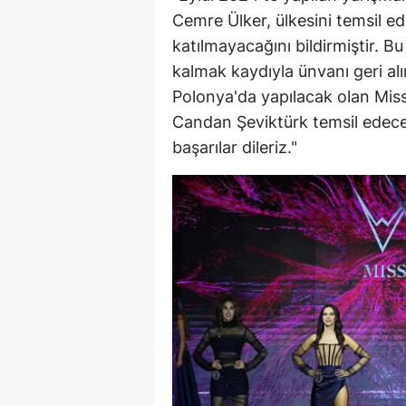
Cemre Ülker, ülkesini temsil e
M
katılmayacağını bildirmiştir. B
M
kalmak kaydıyla ünvanı geri alı
Polonya'da yapılacak olan Mis
K
Candan Şeviktürk temsil edecek
M
başarılar dileriz."
M
M
N
N
O
R
S