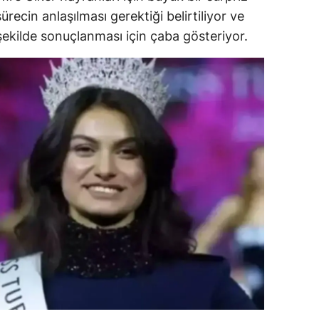
ürecin anlaşılması gerektiği belirtiliyor ve
alova
şekilde sonuçlanması için çaba gösteriyor.
arabük
lis
smaniye
üzce