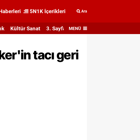
Haberleri
5N1K İçerikleri
Ara
ık
Kültür Sanat
3. Sayfa
MENÜ
er'in tacı geri