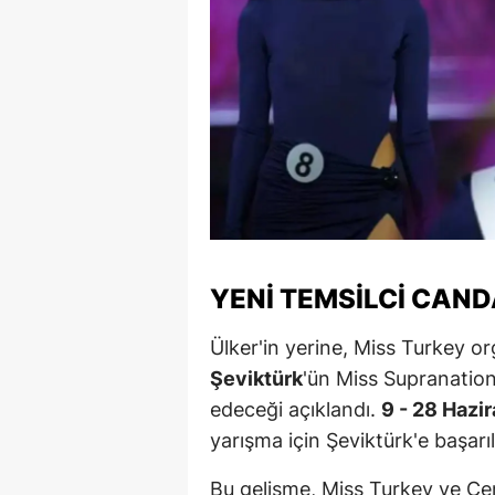
Y
Z
A
B
K
K
YENI TEMSILCI CAN
B
Ülker'in yerine, Miss Turkey 
Ş
Şeviktürk
'ün Miss Supranation
B
edeceği açıklandı.
9 - 28 Hazi
yarışma için Şeviktürk'e başarıl
A
Bu gelişme, Miss Turkey ve Cem
I