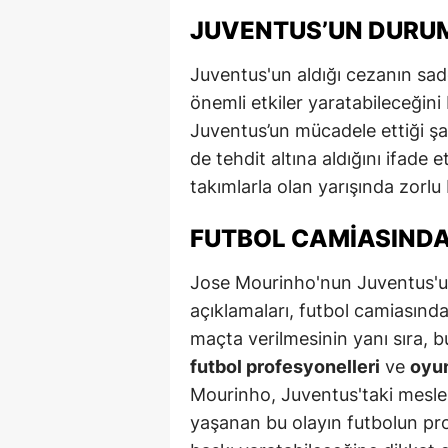
JUVENTUS’UN DURUMU
M
M
Juventus'un aldığı cezanın sad
önemli etkiler yaratabileceğini
K
Juventus’un mücadele ettiği şa
M
de tehdit altına aldığını ifade 
takımlarla olan yarışında zorlu
M
FUTBOL CAMIASINDA
M
N
Jose Mourinho'nun Juventus'u
açıklamaları, futbol camiasınd
N
maçta verilmesinin yanı sıra, b
O
futbol profesyonelleri
ve
oyun
Mourinho, Juventus'taki meslek
R
yaşanan bu olayın futbolun pr
S