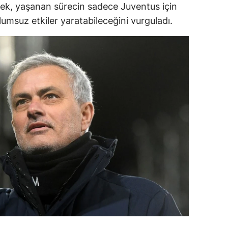
rek, yaşanan sürecin sadece Juventus için
ersin
olumsuz etkiler yaratabileceğini vurguladı.
stanbul
zmir
ars
astamonu
ayseri
rklareli
ırşehir
ocaeli
onya
ütahya