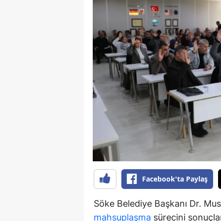
Y
K
Ki
O
D
Facebook'ta Paylaş
Söke Belediye Başkanı Dr. Must
mahsuplaşma
sürecini sonuçlan