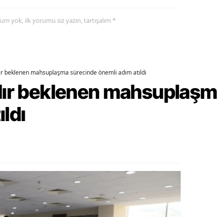
ozgat
yorum yok, ilk yorumu siz yazın, tartışalım *
onguldak
ksaray
dır beklenen mahsuplaşma sürecinde önemli adım atıldı
ayburt
rdır beklenen mahsuplaş
araman
ıldı
ırıkkale
atman
ırnak
artın
rdahan
ğdır