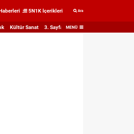
Haberleri
5N1K İçerikleri
Ara
ık
Kültür Sanat
3. Sayfa
MENÜ