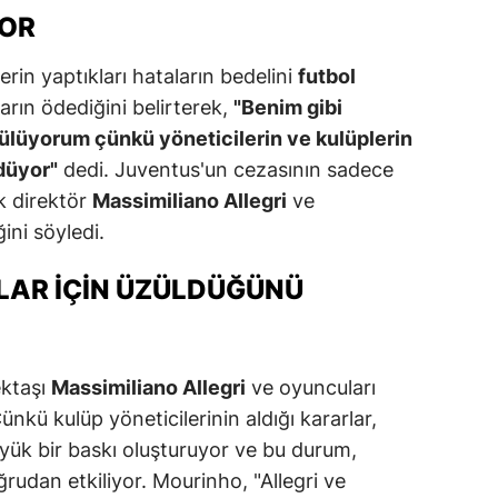
OR
dirne
lazığ
erin yaptıkları hataların bedelini
futbol
arın ödediğini belirterek,
"Benim gibi
rzincan
zülüyorum çünkü yöneticilerin ve kulüplerin
rzurum
ödüyor"
dedi. Juventus'un cezasının sadece
ik direktör
Massimiliano Allegri
ve
skişehir
ini söyledi.
aziantep
LAR İÇIN ÜZÜLDÜĞÜNÜ
iresun
ümüşhane
ektaşı
Massimiliano Allegri
ve oyuncuları
akkari
ünkü kulüp yöneticilerinin aldığı kararlar,
atay
üyük bir baskı oluşturuyor ve bu durum,
rudan etkiliyor. Mourinho, "Allegri ve
sparta