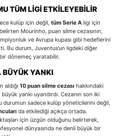
 TÜM LIGI ETKILEYEBILIR
alatya
anisa
ece kulüp için değil,
tüm Serie A
ligi için
 belirten Mourinho, puan silme cezasının,
ahramanmaraş
mpiyonluk ve Avrupa kupası gibi hedeflerini
ardin
etti. Bu durum, Juventus’un ligdeki diğer
 bir dönemeç yaratabilir.
uğla
 BÜYÜK YANKI
uş
evşehir
n aldığı
10 puan silme cezası
hakkındaki
a büyük yankı uyandırdı. Cezanın son iki
iğde
u durumun sadece kulüp yöneticilerini değil,
rdu
cuları
da etkilediği açıkça ortada.
taşları için üzgün olduğunu belirterek,
ize
ofesyonel dünyasında ne denli büyük bir
akarya