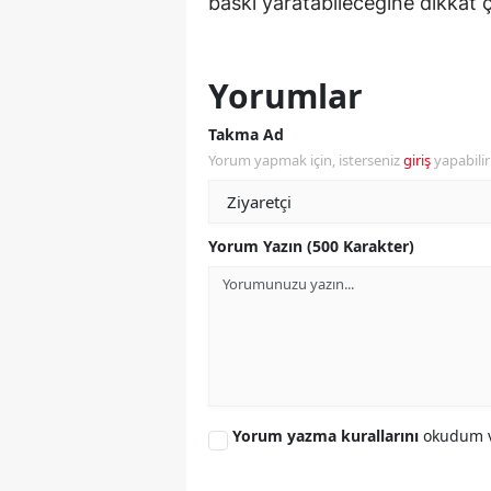
baskı yaratabileceğine dikkat ç
S
Si
Yorumlar
S
Takma Ad
Yorum yapmak için, isterseniz
giriş
yapabili
S
T
Yorum Yazın (500 Karakter)
T
T
T
Ş
Yorum yazma kurallarını
okudum v
U
V