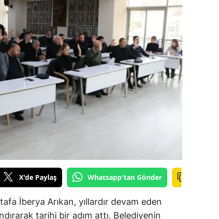
alova
arabük
lis
smaniye
üzce
X'de Paylaş
Whatsapp'tan Gönder
afa İberya Arıkan, yıllardır devam eden
dırarak tarihi bir adım attı. Belediyenin