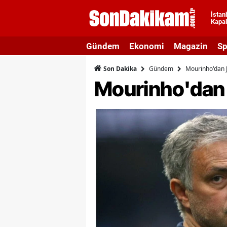
İstan
Kapal
A
Gündem
Ekonomi
Magazin
Sp
A
Gündem
Mourinho'dan J
Son Dakika
A
Mourinho'dan 
A
A
A
A
A
A
B