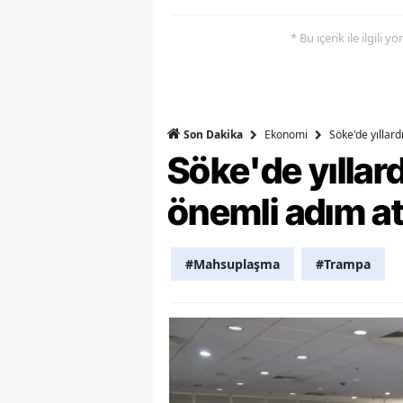
Y
* Bu içerik ile ilgili 
Z
A
Ekonomi
Söke'de yıllar
Son Dakika
B
Söke'de yılla
K
önemli adım at
K
B
#Mahsuplaşma
#Trampa
Ş
B
A
I