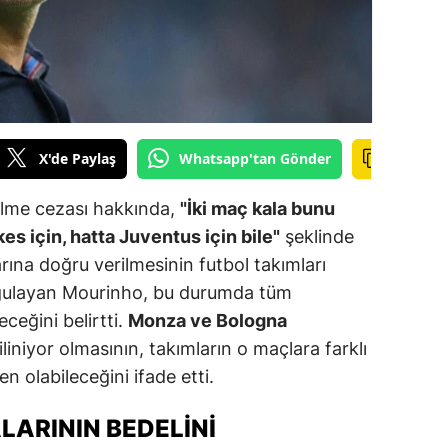
ilecik
ingöl
tlis
olu
X'de Paylaş
Whatsapp'tan Gönder
urdur
ilme cezası hakkında,
"İki maç kala bunu
ursa
es için, hatta Juventus için bile"
şeklinde
rına doğru verilmesinin futbol takımları
anakkale
rgulayan Mourinho, bu durumda tüm
ankırı
eceğini belirtti.
Monza ve Bologna
iniyor olmasının, takımların o maçlara farklı
orum
n olabileceğini ifade etti.
enizli
LARININ BEDELINI
iyarbakır