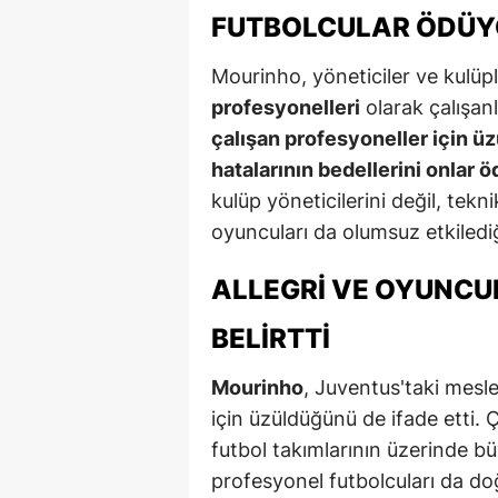
FUTBOLCULAR ÖDÜY
E
E
Mourinho, yöneticiler ve kulüpl
profesyonelleri
olarak çalışanl
E
çalışan profesyoneller için ü
E
hatalarının bedellerini onlar 
kulüp yöneticilerini değil, tekn
E
oyuncuları da olumsuz etkilediğ
G
ALLEGRI VE OYUNCU
G
BELIRTTI
G
Mourinho
, Juventus'taki mesl
H
için üzüldüğünü de ifade etti. Ç
H
futbol takımlarının üzerinde b
profesyonel futbolcuları da doğ
I