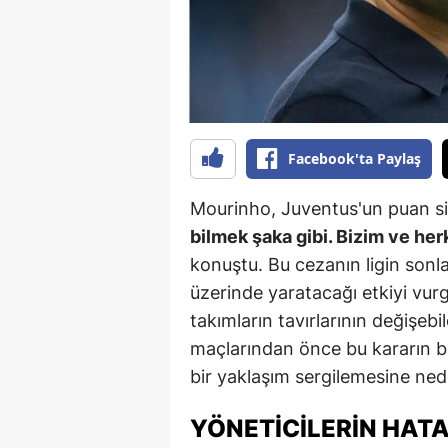
B
B
Bi
B
Facebook'ta Paylaş
B
Mourinho, Juventus'un puan s
B
bilmek şaka gibi. Bizim ve herk
konuştu. Bu cezanın ligin sonla
Ç
üzerinde yaratacağı etkiyi vu
Ç
takımların tavırlarının değişebil
maçlarından önce bu kararın bil
Ç
bir yaklaşım sergilemesine nede
D
YÖNETICILERIN HATA
D