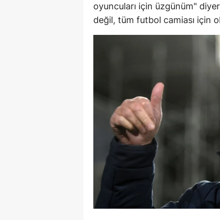
oyuncuları için üzgünüm" diye
M
değil, tüm futbol camiası için 
İ
İ
K
K
K
Kı
K
K
K
K