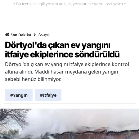
* Bu içerik ile ilgili yorum yok, ilk yorumu siz yazın, tartışalım *
Asayiş
Son Dakika
Dörtyol'da çıkan ev yangını
itfaiye ekiplerince söndürüldü
Dörtyol'da çıkan ev yangını itfaiye ekiplerince kontrol
altına alındı. Maddi hasar meydana gelen yangın
sebebi henüz bilinmiyor.
#Yangın
#İtfaiye