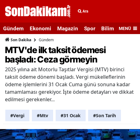
Ara
Gündem
Ekonomi
Magazin
Spor
Bilim ve Teknolo
MENÜ
Gündem
Son Dakika
MTV'de ilk taksit ödemesi
başladı: Ceza görmeyin
2025 yılına ait Motorlu Taşıtlar Vergisi (MTV) birinci
taksit ödeme dönemi başladı. Vergi mükelleflerinin
ödeme işlemlerini 31 Ocak Cuma günü sonuna kadar
tamamlaması gerekiyor. İşte ödeme detayları ve dikkat
edilmesi gerekenler...
#Vergi
#Mtv
#31 Ocak
#Son Tarih