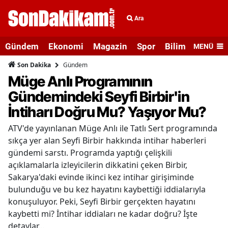
Ara
Gündem
Ekonomi
Magazin
Spor
Bilim ve Teknolo
MENÜ
Gündem
Son Dakika
Müge Anlı Programının
Gündemindeki Seyfi Birbir'in
İntiharı Doğru Mu? Yaşıyor Mu?
ATV'de yayınlanan Müge Anlı ile Tatlı Sert programında
sıkça yer alan Seyfi Birbir hakkında intihar haberleri
gündemi sarstı. Programda yaptığı çelişkili
açıklamalarla izleyicilerin dikkatini çeken Birbir,
Sakarya'daki evinde ikinci kez intihar girişiminde
bulunduğu ve bu kez hayatını kaybettiği iddialarıyla
konuşuluyor. Peki, Seyfi Birbir gerçekten hayatını
kaybetti mi? İntihar iddiaları ne kadar doğru? İşte
detaylar...