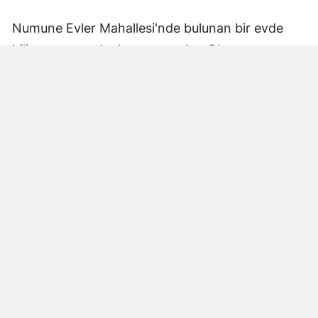
Numune Evler Mahallesi'nde bulunan bir evde
bilinmeyen nedenle yangın çıktı. Olay,
çevredekiler tarafından fark edilerek yetkililere
bildirildi.
Hatay Büyükşehir Belediyesi'ne bağlı itfaiye