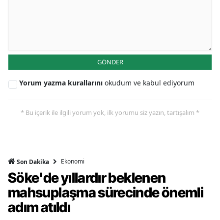
GÖNDER
Yorum yazma kurallarını
okudum ve kabul ediyorum
* Bu içerik ile ilgili yorum yok, ilk yorumu siz yazın, tartışalım *
Ekonomi
Son Dakika
Söke'de yıllardır beklenen
mahsuplaşma sürecinde önemli
adım atıldı