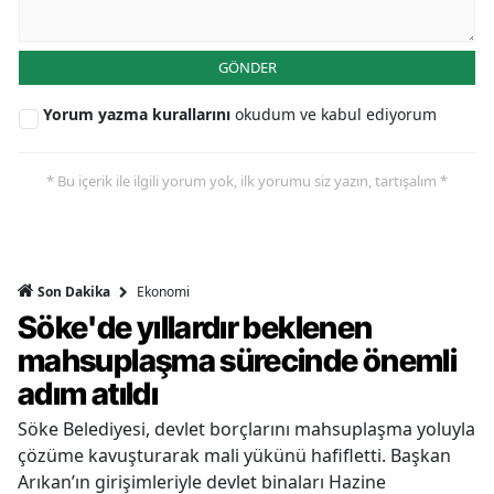
GÖNDER
Yorum yazma kurallarını
okudum ve kabul ediyorum
* Bu içerik ile ilgili yorum yok, ilk yorumu siz yazın, tartışalım *
Ekonomi
Son Dakika
Söke'de yıllardır beklenen
mahsuplaşma sürecinde önemli
adım atıldı
Söke Belediyesi, devlet borçlarını mahsuplaşma yoluyla
çözüme kavuşturarak mali yükünü hafifletti. Başkan
Arıkan’ın girişimleriyle devlet binaları Hazine