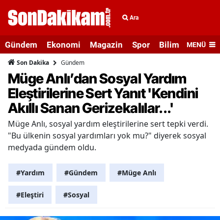
Ara
Gündem
Ekonomi
Magazin
Spor
Bilim ve Teknolo
MENÜ
Gündem
Son Dakika
Müge Anlı’dan Sosyal Yardım
Eleştirilerine Sert Yanıt 'Kendini
Akıllı Sanan Gerizekalılar...'
Müge Anlı, sosyal yardım eleştirilerine sert tepki verdi.
"Bu ülkenin sosyal yardımları yok mu?" diyerek sosyal
medyada gündem oldu.
#Yardım
#Gündem
#Müge Anlı
#Eleştiri
#Sosyal