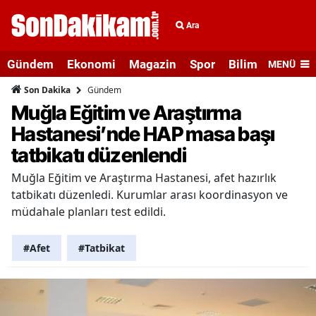
Ara
Gündem
Ekonomi
Magazin
Spor
Bilim ve Teknolo
MENÜ
Gündem
Son Dakika
Muğla Eğitim ve Araştırma
Hastanesi’nde HAP masa başı
tatbikatı düzenlendi
Muğla Eğitim ve Araştırma Hastanesi, afet hazırlık
tatbikatı düzenledi. Kurumlar arası koordinasyon ve
müdahale planları test edildi.
#Afet
#Tatbikat