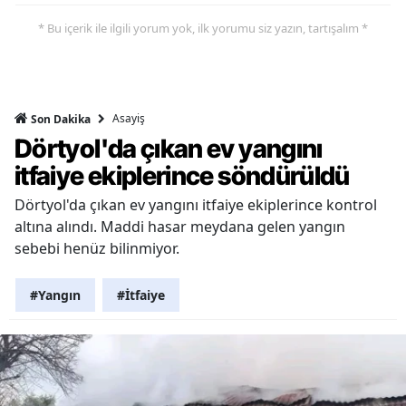
* Bu içerik ile ilgili yorum yok, ilk yorumu siz yazın, tartışalım *
Asayiş
Son Dakika
Dörtyol'da çıkan ev yangını
itfaiye ekiplerince söndürüldü
Dörtyol'da çıkan ev yangını itfaiye ekiplerince kontrol
altına alındı. Maddi hasar meydana gelen yangın
sebebi henüz bilinmiyor.
#Yangın
#İtfaiye