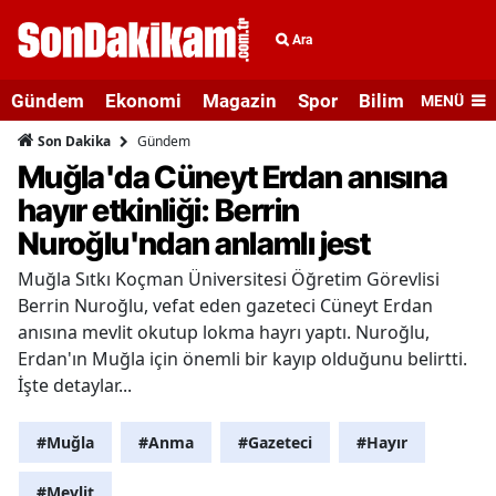
Ara
Gündem
Ekonomi
Magazin
Spor
Bilim ve Teknolo
MENÜ
Gündem
Son Dakika
Muğla'da Cüneyt Erdan anısına
hayır etkinliği: Berrin
Nuroğlu'ndan anlamlı jest
Muğla Sıtkı Koçman Üniversitesi Öğretim Görevlisi
Berrin Nuroğlu, vefat eden gazeteci Cüneyt Erdan
anısına mevlit okutup lokma hayrı yaptı. Nuroğlu,
Erdan'ın Muğla için önemli bir kayıp olduğunu belirtti.
İşte detaylar...
#Muğla
#Anma
#Gazeteci
#Hayır
#Mevlit