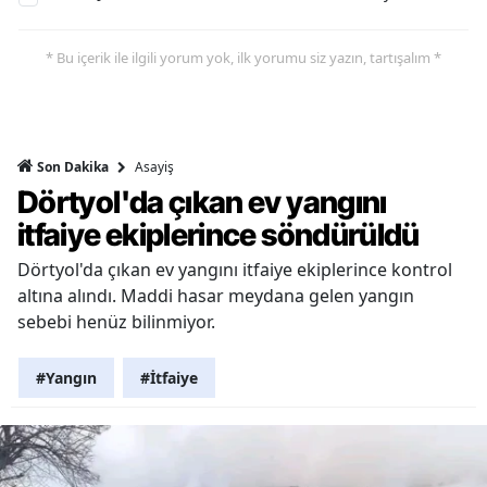
* Bu içerik ile ilgili yorum yok, ilk yorumu siz yazın, tartışalım *
Asayiş
Son Dakika
Dörtyol'da çıkan ev yangını
itfaiye ekiplerince söndürüldü
Dörtyol'da çıkan ev yangını itfaiye ekiplerince kontrol
altına alındı. Maddi hasar meydana gelen yangın
sebebi henüz bilinmiyor.
#Yangın
#İtfaiye