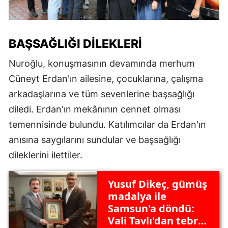
BAŞSAĞLIĞI DILEKLERI
Nuroğlu, konuşmasının devamında merhum
Cüneyt Erdan'ın ailesine, çocuklarına, çalışma
arkadaşlarına ve tüm sevenlerine başsağlığı
diledi. Erdan'ın mekânının cennet olması
temennisinde bulundu. Katılımcılar da Erdan'ın
anısına saygılarını sundular ve başsağlığı
dileklerini ilettiler.
Yusuf Dikeç, gümüş
madalya ile
Samsun'a döndü:
Vali Tavlı'dan tebrik