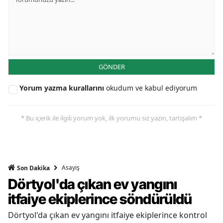
GÖNDER
Yorum yazma kurallarını
okudum ve kabul ediyorum
* Bu içerik ile ilgili yorum yok, ilk yorumu siz yazın, tartışalım *
Asayiş
Son Dakika
Dörtyol'da çıkan ev yangını
itfaiye ekiplerince söndürüldü
Dörtyol'da çıkan ev yangını itfaiye ekiplerince kontrol