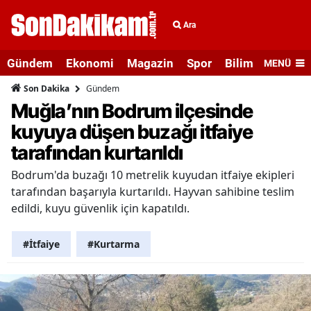
Ara
Gündem
Ekonomi
Magazin
Spor
Bilim ve Teknolo
MENÜ
Gündem
Son Dakika
Muğla’nın Bodrum ilçesinde
kuyuya düşen buzağı itfaiye
tarafından kurtarıldı
Bodrum'da buzağı 10 metrelik kuyudan itfaiye ekipleri
tarafından başarıyla kurtarıldı. Hayvan sahibine teslim
edildi, kuyu güvenlik için kapatıldı.
#İtfaiye
#Kurtarma