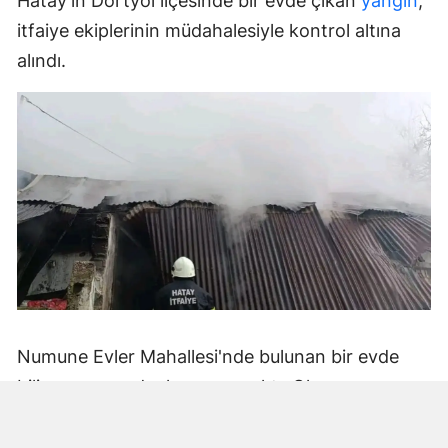
Hatay'ın Dörtyol ilçesinde bir evde çıkan
yangın
,
itfaiye ekiplerinin müdahalesiyle kontrol altına
alındı.
Numune Evler Mahallesi'nde bulunan bir evde
bilinmeyen nedenle yangın çıktı. Olay,
çevredekiler tarafından fark edilerek yetkililere
bildirildi.