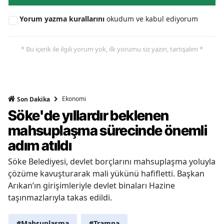
Yorum yazma kurallarını
okudum ve kabul ediyorum
* Bu içerik ile ilgili yorum yok, ilk yorumu siz yazın, tartışalım *
Ekonomi
Son Dakika
Söke'de yıllardır beklenen
mahsuplaşma sürecinde önemli
adım atıldı
Söke Belediyesi, devlet borçlarını mahsuplaşma yoluyla
çözüme kavuşturarak mali yükünü hafifletti. Başkan
Arıkan’ın girişimleriyle devlet binaları Hazine
taşınmazlarıyla takas edildi.
#Mahsuplaşma
#Trampa