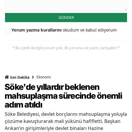
GÖNDER
Yorum yazma kurallarını
okudum ve kabul ediyorum
* Bu içerik ile ilgili yorum yok, ilk yorumu siz yazın, tartışalım *
Ekonomi
Son Dakika
Söke'de yıllardır beklenen
mahsuplaşma sürecinde önemli
adım atıldı
Söke Belediyesi, devlet borçlarını mahsuplaşma yoluyla
çözüme kavuşturarak mali yükünü hafifletti. Başkan
Arıkan’ın girişimleriyle devlet binaları Hazine