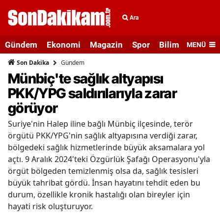
Ara
Gündem
Ekonomi
Magazin
Spor
Bilim ve Teknolo
MENÜ
Gündem
Son Dakika
Münbiç'te sağlık altyapısı
PKK/YPG saldırılarıyla zarar
görüyor
Suriye'nin Halep iline bağlı Münbiç ilçesinde, terör
örgütü PKK/YPG'nin sağlık altyapısına verdiği zarar,
bölgedeki sağlık hizmetlerinde büyük aksamalara yol
açtı. 9 Aralık 2024'teki Özgürlük Şafağı Operasyonu'yla
örgüt bölgeden temizlenmiş olsa da, sağlık tesisleri
büyük tahribat gördü. İnsan hayatını tehdit eden bu
durum, özellikle kronik hastalığı olan bireyler için
hayati risk oluşturuyor.