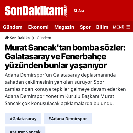
Ara
Gündem
Ekonomi
Magazin
Spor
Bilim ve Teknolo
MENÜ
Gündem
Son Dakika
Murat Sancak'tan bomba sözler:
Galatasaray ve Fenerbahçe
yüzünden bunlar yaşanıyor
Adana Demirspor'un Galatasaray deplasmanında
sahadan çekilmesinin yankıları sürüyor. Spor
camiasından konuya tepkiler gelmeye devam ederken
Adana Demirspor Yönetim Kurulu Başkanı Murat
Sancak çok konuşulacak açıklamalarda bulundu.
#Galatasaray
#Adana Demirspor
#Murat Sancak