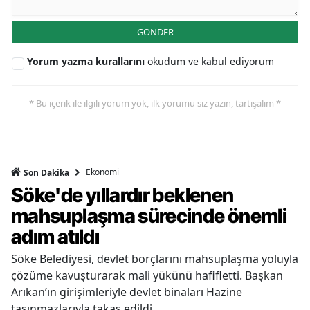
GÖNDER
Yorum yazma kurallarını
okudum ve kabul ediyorum
* Bu içerik ile ilgili yorum yok, ilk yorumu siz yazın, tartışalım *
Ekonomi
Son Dakika
Söke'de yıllardır beklenen
mahsuplaşma sürecinde önemli
adım atıldı
Söke Belediyesi, devlet borçlarını mahsuplaşma yoluyla
çözüme kavuşturarak mali yükünü hafifletti. Başkan
Arıkan’ın girişimleriyle devlet binaları Hazine
taşınmazlarıyla takas edildi.