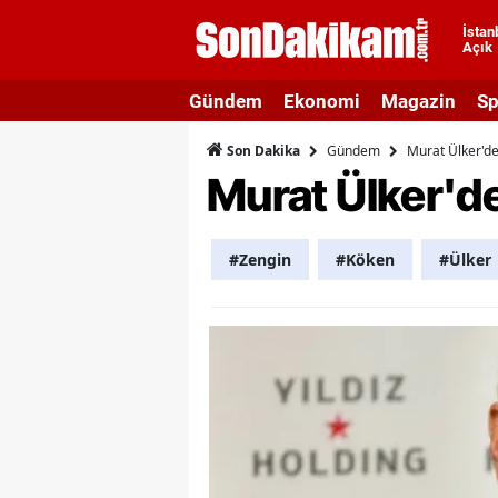
İstan
Açık
A
Gündem
Ekonomi
Magazin
Sp
A
Gündem
Murat Ülker'de
Son Dakika
A
Murat Ülker'de
A
A
#Zengin
#Köken
#Ülker
A
A
A
A
B