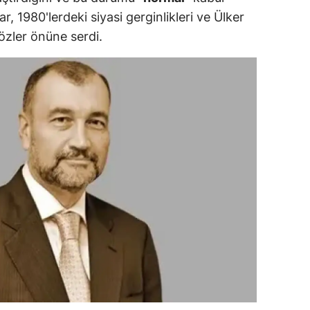
ar, 1980'lerdeki siyasi gerginlikleri ve Ülker
ozgat
gözler önüne serdi.
onguldak
ksaray
ayburt
araman
ırıkkale
atman
ırnak
artın
rdahan
ğdır