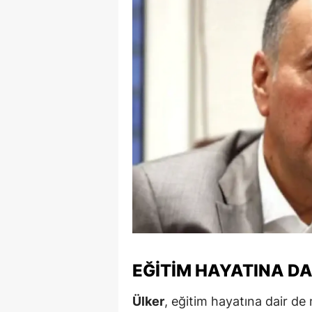
E
E
E
E
E
G
G
G
H
EĞITIM HAYATINA DAI
H
Ülker
, eğitim hayatına dair de 
I