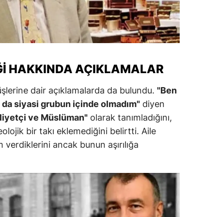
alatya
anisa
ahramanmaraş
LIĞI HAKKINDA AÇIKLAMALAR
ardin
rüşlerine dair açıklamalarda da bulundu.
"Ben
uğla
a da siyasi grubun içinde olmadım"
diyen
uş
lliyetçi ve Müslüman"
olarak tanımladığını,
ojik bir takı eklemediğini belirtti. Aile
evşehir
 verdiklerini ancak bunun aşırılığa
iğde
rdu
ize
akarya