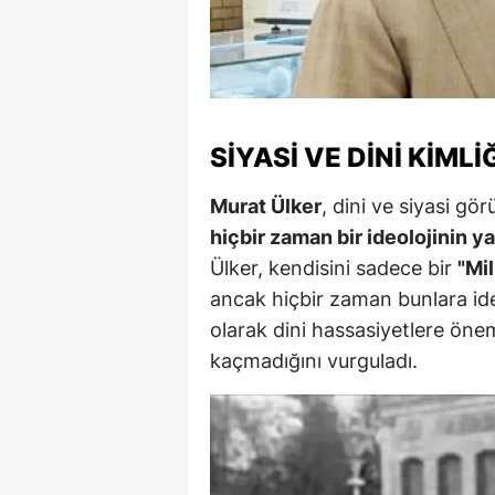
M
M
K
SIYASI VE DINI KIM
M
Murat Ülker
, dini ve siyasi gö
M
hiçbir zaman bir ideolojinin y
M
Ülker, kendisini sadece bir
"Mi
ancak hiçbir zaman bunlara ideol
N
olarak dini hassasiyetlere önem
N
kaçmadığını vurguladı.
O
R
S