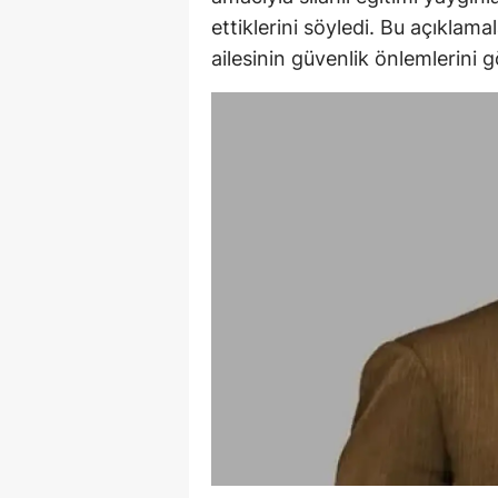
ettiklerini söyledi. Bu açıklamal
Y
ailesinin güvenlik önlemlerini 
Z
A
B
K
K
B
Ş
B
A
I