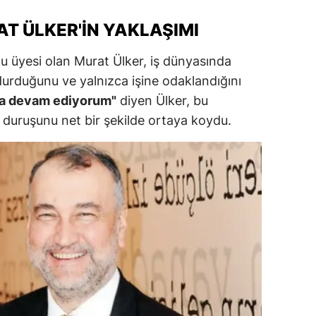
T ÜLKER'IN YAKLAŞIMI
alova
arabük
lu üyesi olan Murat Ülker, iş dünyasında
durduğunu ve yalnızca işine odaklandığını
lis
ya devam ediyorum"
diyen Ülker, bu
smaniye
i duruşunu net bir şekilde ortaya koydu.
üzce