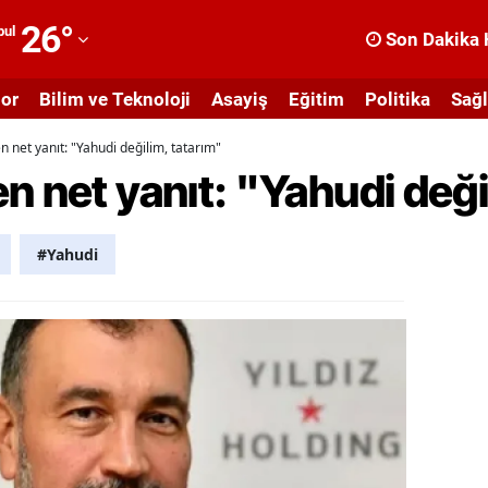
26
°
bul
Son Dakika 
dana
or
Bilim ve Teknoloji
Asayiş
Eğitim
Politika
Sağl
dıyaman
n net yanıt: "Yahudi değilim, tatarım"
fyonkarahisar
n net yanıt: "Yahudi deği
ğrı
masya
#Yahudi
nkara
ntalya
rtvin
ydın
alıkesir