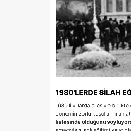
S
Si
S
S
T
T
T
1980'LERDE SILAH EĞ
T
1980'li yıllarda ailesiyle birlikte
Ş
dönemin zorlu koşullarını anlat
U
listesinde olduğunu söylüyor
V
amacıyla silahlı eğitimi yaygın