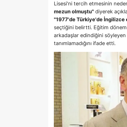
Lisesi'ni tercih etmesinin nede
M
mezun olmuştu"
diyerek açıkla
"1977'de Türkiye'de İngilizce 
İ
seçtiğini belirtti. Eğitim dönem
İ
arkadaşlar edindiğini söyleyen 
K
tanımlamadığını ifade etti.
K
K
Kı
K
K
K
K