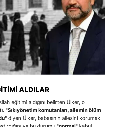
amsun
irt
inop
ivas
ekirdağ
okat
rabzon
ITIMI ALDILAR
unceli
 silah eğitimi aldığını belirten Ülker, o
anlıurfa
tı.
"Sıkıyönetim komutanları, ailemin ölüm
şak
du"
diyen Ülker, babasının ailesini korumak
an
laştırdığını ve bu durumu
"normal"
kabul