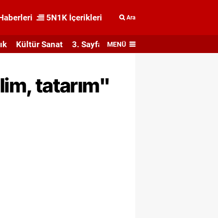
Haberleri
5N1K İçerikleri
Ara
ık
Kültür Sanat
3. Sayfa
MENÜ
lim, tatarım"