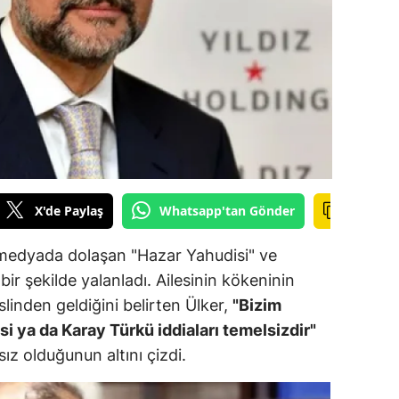
ilecik
ingöl
tlis
olu
urdur
ursa
X'de Paylaş
Whatsapp'tan Gönder
anakkale
 medyada dolaşan "Hazar Yahudisi" ve
ankırı
 bir şekilde yalanladı. Ailesinin kökeninin
linden geldiğini belirten Ülker,
"Bizim
orum
i ya da Karay Türkü iddiaları temelsizdir"
enizli
sız olduğunun altını çizdi.
iyarbakır