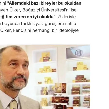
nini
"Ailemdeki bazı bireyler bu okuldan
ersin
yan Ülker, Boğaziçi Üniversitesi'ni ise
eğitim veren en iyi okuldu"
sözleriyle
stanbul
i boyunca farklı siyasi görüşlere sahip
zmir
Ülker, kendisini herhangi bir ideolojiyle
ars
astamonu
ayseri
rklareli
ırşehir
ocaeli
onya
ütahya