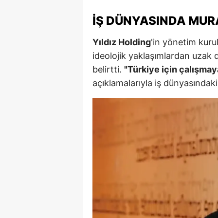
İŞ DÜNYASINDA MURA
Y
K
Yıldız Holding
'in yönetim kuru
ideolojik yaklaşımlardan uzak 
Ki
belirtti.
"Türkiye için çalışma
O
açıklamalarıyla iş dünyasındak
D