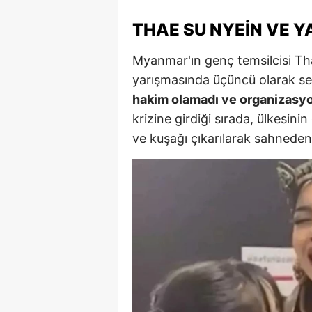
M
THAE SU NYEIN VE Y
İ
Myanmar'ın genç temsilcisi Th
İ
yarışmasında üçüncü olarak se
hakim olamadı ve organizasyon
K
krizine girdiği sırada, ülkesin
K
ve kuşağı çıkarılarak sahneden i
K
Kı
K
K
K
K