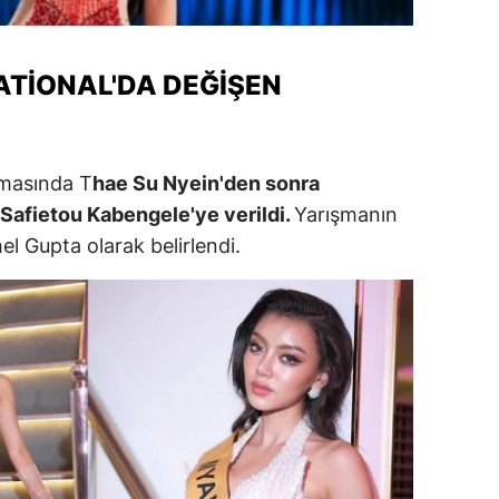
alova
ATIONAL'DA DEĞIŞEN
arabük
lis
smaniye
şmasında T
hae Su Nyein'den sonra
Safietou Kabengele'ye verildi.
Yarışmanın
üzce
el Gupta olarak belirlendi.