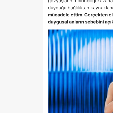
gözyaşlarının birinciliği kaza
duyduğu bağlılıktan kaynaklandı
Y
mücadele ettim. Gerçekten el
Z
duygusal anların sebebini açık
A
B
K
K
B
Ş
B
A
I