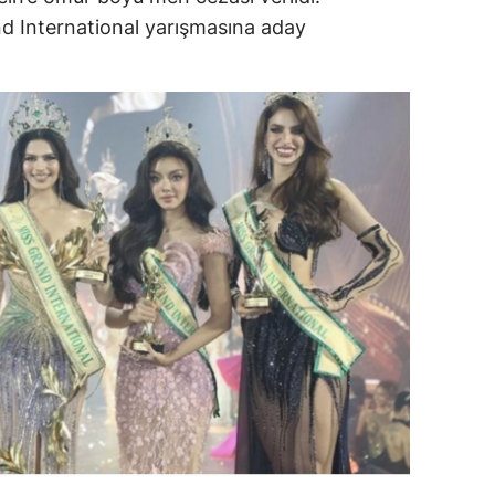
d International yarışmasına aday
dirne
lazığ
rzincan
rzurum
skişehir
aziantep
iresun
ümüşhane
akkari
atay
sparta