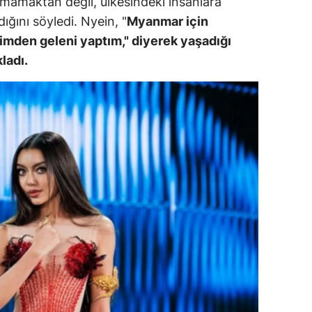
namamaktan değil, ülkesindeki insanlara
ğını söyledi. Nyein, "
Myanmar için
ozgat
imden geleni yaptım," diyerek yaşadığı
onguldak
ladı.
ksaray
ayburt
araman
ırıkkale
atman
ırnak
artın
rdahan
ğdır