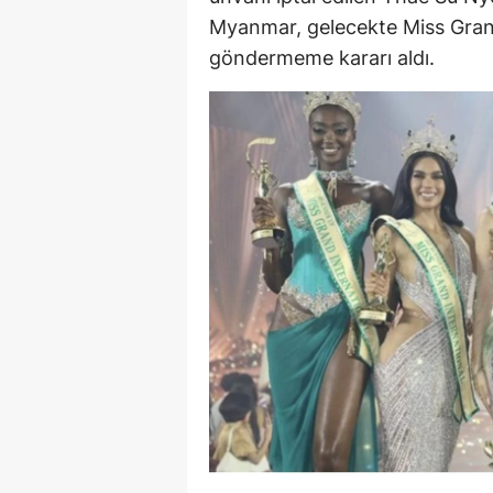
Myanmar, gelecekte Miss Gran
E
göndermeme kararı aldı.
E
E
E
E
G
G
G
H
H
I