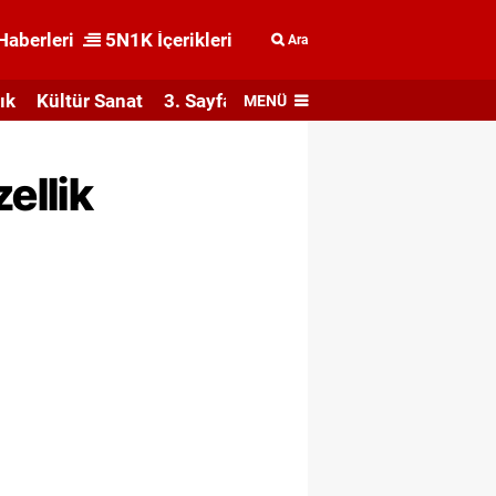
Haberleri
5N1K İçerikleri
Ara
ık
Kültür Sanat
3. Sayfa
MENÜ
ellik