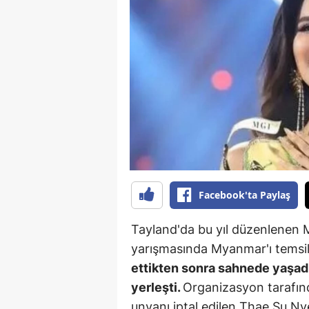
B
B
Bi
B
B
B
Ç
Facebook'ta Paylaş
Ç
Tayland'da bu yıl düzenlenen M
Ç
yarışmasında Myanmar'ı temsi
ettikten sonra sahnede yaşadı
D
yerleşti.
Organizasyon tarafın
D
unvanı iptal edilen Thae Su Ny