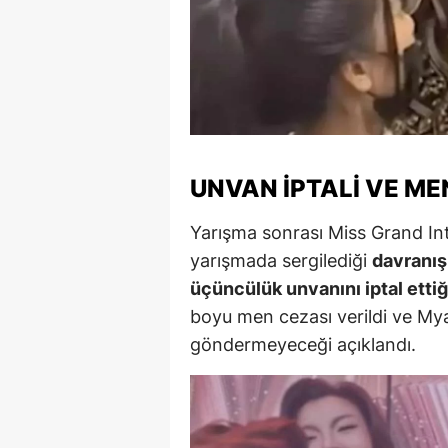
M
M
K
M
UNVAN İPTALI VE ME
M
Yarışma sonrası Miss Grand In
M
yarışmada sergilediği
davranış
N
üçüncülük unvanını iptal ettiğ
boyu men cezası verildi ve My
N
göndermeyeceği açıklandı.
O
R
S