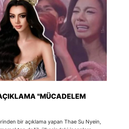
amsun
irt
inop
ivas
ekirdağ
okat
rabzon
unceli
 AÇIKLAMA "MÜCADELEM
anlıurfa
şak
rinden bir açıklama yapan Thae Su Nyein,
an