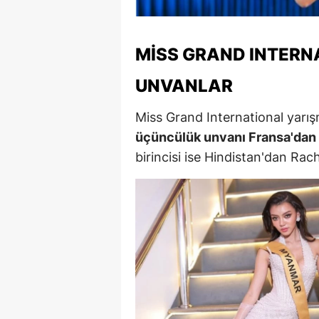
Y
MISS GRAND INTERN
K
UNVANLAR
Ki
O
Miss Grand International yarı
üçüncülük unvanı Fransa'dan 
D
birincisi ise Hindistan'dan Rach