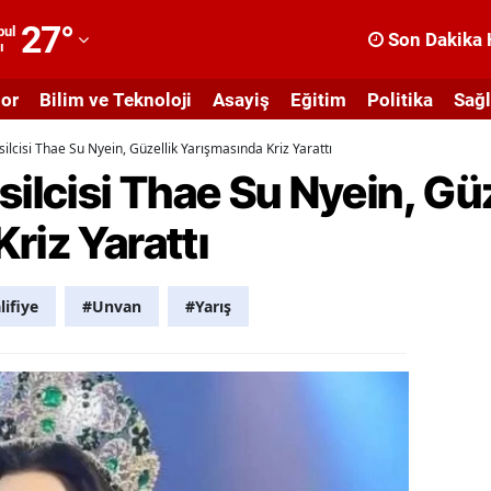
27
°
bul
Son Dakika 
ı
dana
or
Bilim ve Teknoloji
Asayiş
Eğitim
Politika
Sağl
dıyaman
cisi Thae Su Nyein, Güzellik Yarışmasında Kriz Yarattı
fyonkarahisar
lcisi Thae Su Nyein, Güz
ğrı
riz Yarattı
masya
nkara
lifiye
#Unvan
#Yarış
ntalya
rtvin
ydın
alıkesir