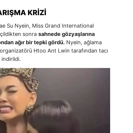
ersin
ARIŞMA KRIZI
stanbul
ae Su Nyein, Miss Grand International
zmir
çildikten sonra
sahnede gözyaşlarına
dan ağır bir tepki gördü.
Nyein, ağlama
ars
in organizatörü Htoo Ant Lwin tarafından tacı
astamonu
ndirildi.
ayseri
rklareli
ırşehir
ocaeli
onya
ütahya