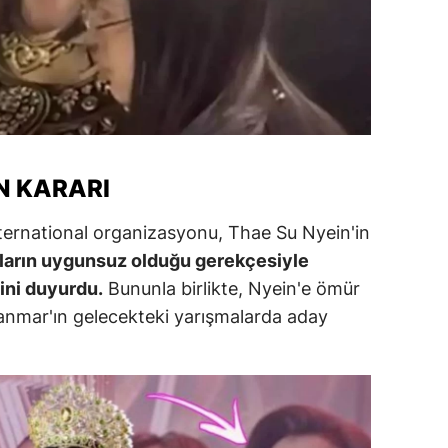
alatya
anisa
ahramanmaraş
ardin
N KARARI
uğla
ternational organizasyonu, Thae Su Nyein'in
uş
ların uygunsuz olduğu gerekçesiyle
evşehir
ini duyurdu.
Bununla birlikte, Nyein'e ömür
anmar'ın gelecekteki yarışmalarda aday
iğde
rdu
ize
akarya