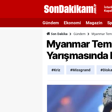
İstan
Kapal
A
Gündem
Ekonomi
Magazin
Sp
A
Gündem
Myanmar Temsil
Son Dakika
A
Myanmar Temsi
A
Yarışmasında K
A
A
#Kriz
#Missgrand
#Diska
A
A
A
B