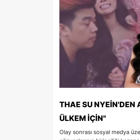
S
Si
S
S
T
T
T
T
THAE SU NYEIN'DEN
Ş
ÜLKEM İÇIN"
U
Olay sonrası sosyal medya üze
V