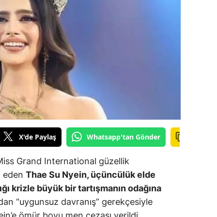
ilecik
ingöl
tlis
olu
urdur
ursa
anakkale
X'de Paylaş
Whatsapp'tan Gönder
ankırı
iss Grand International güzellik
orum
l eden
Thae Su Nyein, üçüncülük elde
ğı krizle büyük bir tartışmanın odağına
enizli
dan “uygunsuz davranış” gerekçesiyle
iyarbakır
ein’e ömür boyu men cezası verildi.