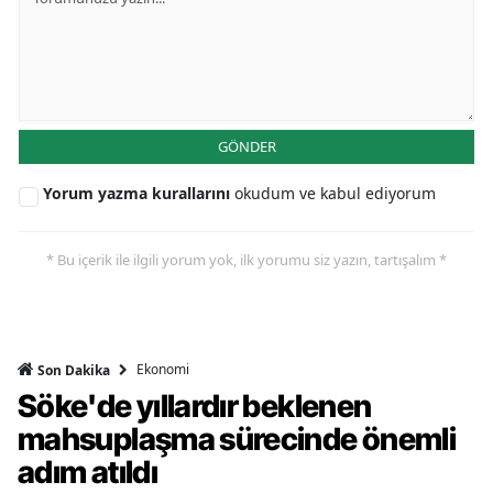
GÖNDER
Yorum yazma kurallarını
okudum ve kabul ediyorum
* Bu içerik ile ilgili yorum yok, ilk yorumu siz yazın, tartışalım *
Ekonomi
Son Dakika
Söke'de yıllardır beklenen
mahsuplaşma sürecinde önemli
adım atıldı