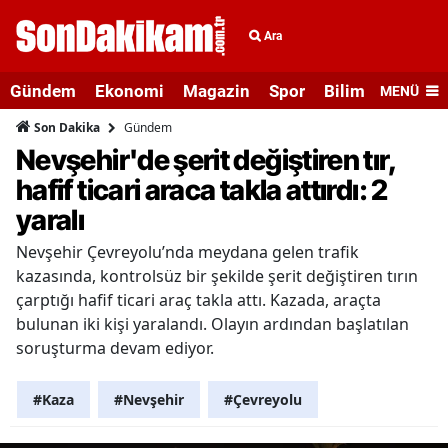
Ara
Gündem
Ekonomi
Magazin
Spor
Bilim ve Teknolo
MENÜ
Gündem
Son Dakika
Nevşehir'de şerit değiştiren tır,
hafif ticari araca takla attırdı: 2
yaralı
Nevşehir Çevreyolu’nda meydana gelen trafik
kazasında, kontrolsüz bir şekilde şerit değiştiren tırın
çarptığı hafif ticari araç takla attı. Kazada, araçta
bulunan iki kişi yaralandı. Olayın ardından başlatılan
soruşturma devam ediyor.
#Kaza
#Nevşehir
#Çevreyolu