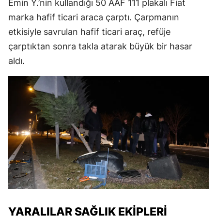
Emin Y.’nin kullandığı 50 AAF 111 plakalı Fiat
marka hafif ticari araca çarptı. Çarpmanın
etkisiyle savrulan hafif ticari araç, refüje
çarptıktan sonra takla atarak büyük bir hasar
aldı.
YARALILAR SAĞLIK EKIPLERI