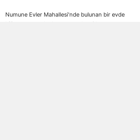
Numune Evler Mahallesi'nde bulunan bir evde
bilinmeyen nedenle yangın çıktı. Olay,
çevredekiler tarafından fark edilerek yetkililere
bildirildi.
Hatay Büyükşehir Belediyesi'ne bağlı itfaiye