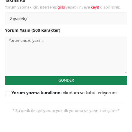
Takma Ad
Yorum yapmak için, isterseniz
giriş
yapabilir veya
kayıt
olabilirsiniz.
Yorum Yazın (500 Karakter)
GÖNDER
Yorum yazma kurallarını
okudum ve kabul ediyorum
* Bu içerik ile ilgili yorum yok, ilk yorumu siz yazın, tartışalım *