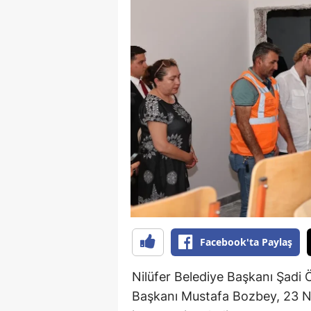
B
B
Bi
B
B
B
Ç
Ç
Facebook'ta Paylaş
Ç
D
Nilüfer Belediye Başkanı Şadi
Başkanı Mustafa Bozbey, 23 Ni
D