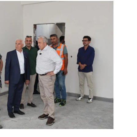
alova
arabük
lis
smaniye
üzce