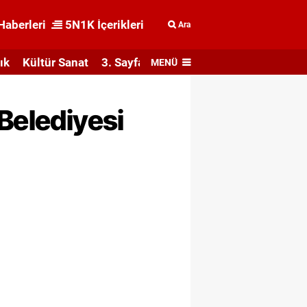
Haberleri
5N1K İçerikleri
Ara
ık
Kültür Sanat
3. Sayfa
MENÜ
Belediyesi