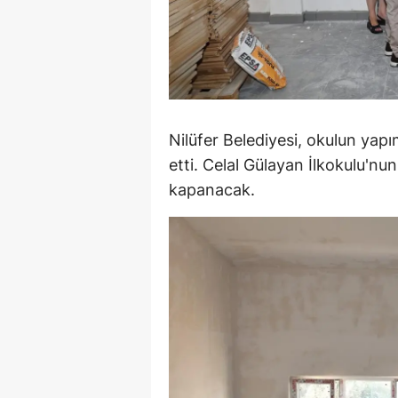
M
M
K
M
Nilüfer Belediyesi, okulun yapı
etti. Celal Gülayan İlkokulu'n
M
kapanacak.
M
N
N
O
R
S