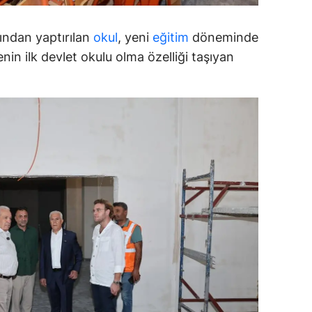
ersin
fından yaptırılan
okul
, yeni
eğitim
döneminde
stanbul
nin ilk devlet okulu olma özelliği taşıyan
zmir
ars
astamonu
ayseri
rklareli
ırşehir
ocaeli
onya
ütahya