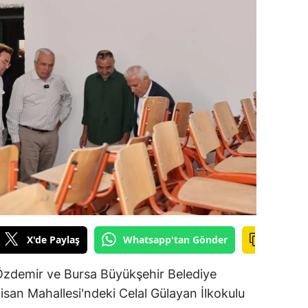
ilecik
ingöl
tlis
olu
urdur
ursa
anakkale
ankırı
X'de Paylaş
Whatsapp'tan Gönder
orum
enizli
 Özdemir ve Bursa Büyükşehir Belediye
san Mahallesi'ndeki Celal Gülayan İlkokulu
iyarbakır