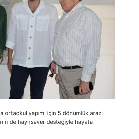
ozgat
onguldak
ksaray
ayburt
araman
ırıkkale
atman
ırnak
a ortaokul yapımı için 5 dönümlük arazi
artın
ojenin de hayırsever desteğiyle hayata
rdahan
ğdır