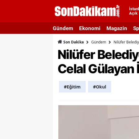
İstan
Açık
A
Gündem
Ekonomi
Magazin
Sp
A
Gündem
Nilüfer Beledi
Son Dakika
A
Nilüfer Beledi
A
Celal Gülayan 
A
A
#Eğitim
#Okul
A
A
A
B