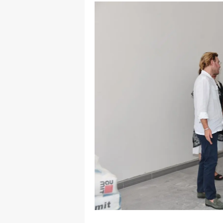
Y
K
Ki
O
D