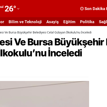
26
°
bul
Son Dakika 
dana
or
Bilim ve Teknoloji
Asayiş
Eğitim
Politika
Sağl
dıyaman
yesi Ve Bursa Büyükşehir Belediyesi Celal Gülayan İlkokulu’nu İnceledi
fyonkarahisar
yesi Ve Bursa Büyükşehir 
ğrı
İlkokulu’nu İnceledi
masya
nkara
ntalya
rtvin
ydın
alıkesir