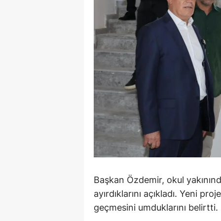
Y
Z
A
B
K
K
B
Ş
Başkan Özdemir, okul yakınınd
B
ayırdıklarını açıkladı. Yeni pr
A
geçmesini umduklarını belirtti.
I