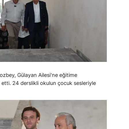
amsun
irt
inop
ivas
ekirdağ
okat
ozbey, Gülayan Ailesi'ne eğitime
rabzon
etti. 24 derslikli okulun çocuk sesleriyle
unceli
anlıurfa
şak
an