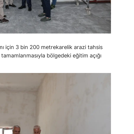
alatya
anisa
ahramanmaraş
ardin
mı için 3 bin 200 metrekarelik arazi tahsis
un tamamlanmasıyla bölgedeki eğitim açığı
uğla
uş
evşehir
iğde
rdu
ize
akarya