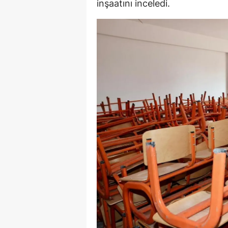
inşaatını inceledi.
E
E
E
E
E
G
G
G
H
H
I