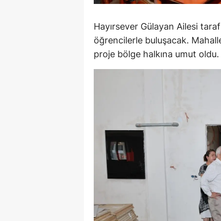
M
Hayırsever Gülayan Ailesi tara
İ
öğrencilerle buluşacak. Mahalle
proje bölge halkına umut oldu.
İ
K
K
K
Kı
K
K
K
K