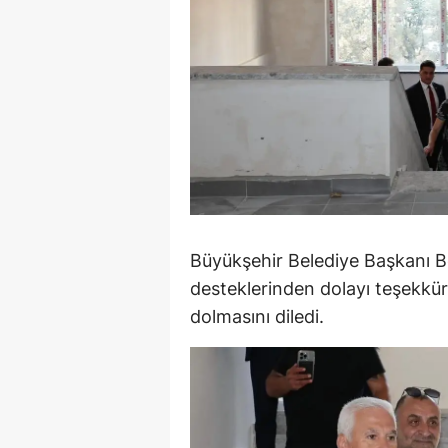
S
Si
S
S
T
T
Büyükşehir Belediye Başkanı B
T
desteklerinden dolayı teşekkür 
dolmasını diledi.
T
Ş
U
V