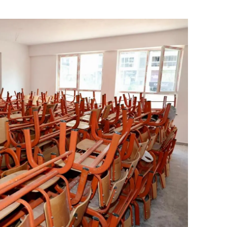
dirne
lazığ
rzincan
rzurum
skişehir
aziantep
iresun
ümüşhane
akkari
atay
sparta