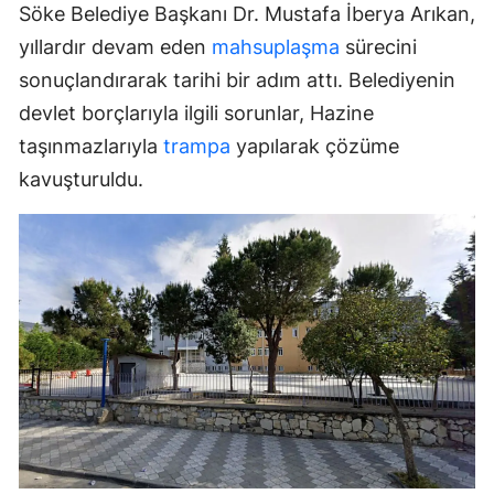
Söke Belediye Başkanı Dr. Mustafa İberya Arıkan,
yıllardır devam eden
mahsuplaşma
sürecini
sonuçlandırarak tarihi bir adım attı. Belediyenin
devlet borçlarıyla ilgili sorunlar, Hazine
taşınmazlarıyla
trampa
yapılarak çözüme
kavuşturuldu.