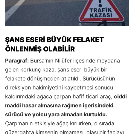
ŞANS ESERI BÜYÜK FELAKET
ÖNLENMIŞ OLABILIR
Paragraf:
Bursa'nın Nilüfer ilçesinde meydana
gelen korkunç kaza, şans eseri büyük bir
felakete dönüşmeden atlatıldı. Sürücüsünün
direksiyon hakimiyetini kaybetmesi sonucu
kaldırımdaki ağaca çarpan hafif ticari araç,
ciddi
maddi hasar almasına rağmen içerisindeki
sürücü ve yolcu yara almadan kurtuldu.
Çarpmanın etkisiyle ağaç kırılırken, o sırada
güzergahta kimsenin olmaması, olası bir faciayı