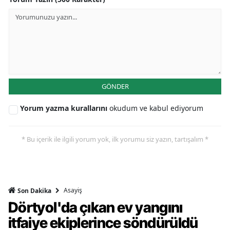
GÖNDER
Yorum yazma kurallarını
okudum ve kabul ediyorum
* Bu içerik ile ilgili yorum yok, ilk yorumu siz yazın, tartışalım *
Asayiş
Son Dakika
Dörtyol'da çıkan ev yangını
itfaiye ekiplerince söndürüldü