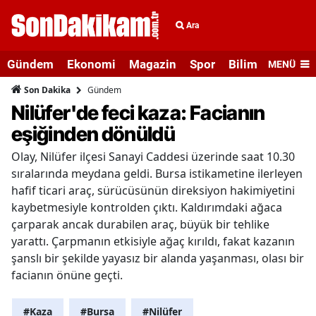
Ara
Gündem
Ekonomi
Magazin
Spor
Bilim ve Teknolo
MENÜ
Gündem
Son Dakika
Nilüfer'de feci kaza: Facianın
eşiğinden dönüldü
Olay, Nilüfer ilçesi Sanayi Caddesi üzerinde saat 10.30
sıralarında meydana geldi. Bursa istikametine ilerleyen
hafif ticari araç, sürücüsünün direksiyon hakimiyetini
kaybetmesiyle kontrolden çıktı. Kaldırımdaki ağaca
çarparak ancak durabilen araç, büyük bir tehlike
yarattı. Çarpmanın etkisiyle ağaç kırıldı, fakat kazanın
şanslı bir şekilde yayasız bir alanda yaşanması, olası bir
facianın önüne geçti.
#Kaza
#Bursa
#Nilüfer