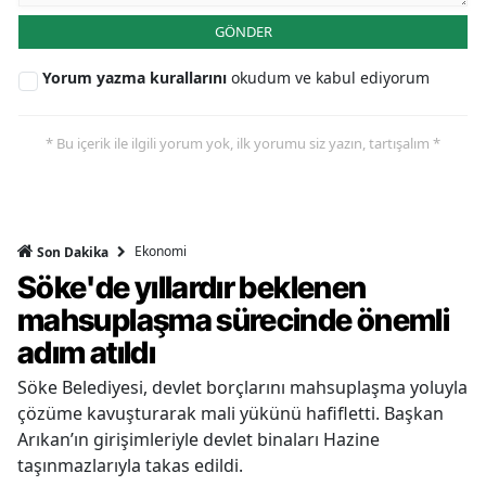
GÖNDER
Yorum yazma kurallarını
okudum ve kabul ediyorum
* Bu içerik ile ilgili yorum yok, ilk yorumu siz yazın, tartışalım *
Ekonomi
Son Dakika
Söke'de yıllardır beklenen
mahsuplaşma sürecinde önemli
adım atıldı
Söke Belediyesi, devlet borçlarını mahsuplaşma yoluyla
çözüme kavuşturarak mali yükünü hafifletti. Başkan
Arıkan’ın girişimleriyle devlet binaları Hazine
taşınmazlarıyla takas edildi.