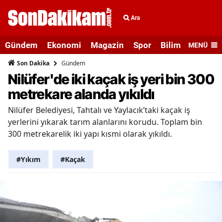
Ara
Gündem
Ekonomi
Magazin
Spor
Bilim ve Teknolo
MENÜ
Gündem
Son Dakika
Nilüfer'de iki kaçak iş yeri bin 300
metrekare alanda yıkıldı
Nilüfer Belediyesi, Tahtalı ve Yaylacık’taki kaçak iş
yerlerini yıkarak tarım alanlarını korudu. Toplam bin
300 metrekarelik iki yapı kısmi olarak yıkıldı.
#Yıkım
#Kaçak