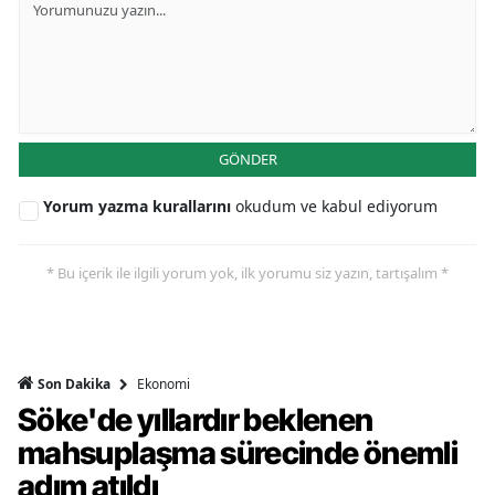
GÖNDER
Yorum yazma kurallarını
okudum ve kabul ediyorum
* Bu içerik ile ilgili yorum yok, ilk yorumu siz yazın, tartışalım *
Ekonomi
Son Dakika
Söke'de yıllardır beklenen
mahsuplaşma sürecinde önemli
adım atıldı