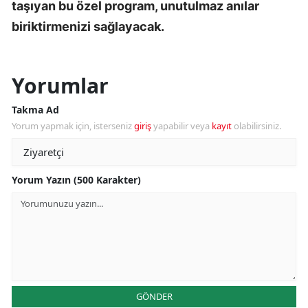
taşıyan bu özel program, unutulmaz anılar
biriktirmenizi sağlayacak.
Yorumlar
Takma Ad
Yorum yapmak için, isterseniz
giriş
yapabilir veya
kayıt
olabilirsiniz.
Yorum Yazın (500 Karakter)
GÖNDER