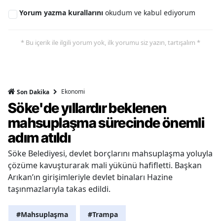
Yorum yazma kurallarını
okudum ve kabul ediyorum
* Bu içerik ile ilgili yorum yok, ilk yorumu siz yazın, tartışalım *
Ekonomi
Son Dakika
Söke'de yıllardır beklenen
mahsuplaşma sürecinde önemli
adım atıldı
Söke Belediyesi, devlet borçlarını mahsuplaşma yoluyla
çözüme kavuşturarak mali yükünü hafifletti. Başkan
Arıkan’ın girişimleriyle devlet binaları Hazine
taşınmazlarıyla takas edildi.
#Mahsuplaşma
#Trampa