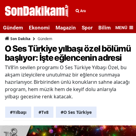
Ara
Gündem
Ekonomi
Magazin
Spor
Bilim ve Teknolo
MENÜ
Gündem
Son Dakika
O Ses Türkiye yılbaşı özel bölümü
başlıyor: İşte eğlencenin adresi
TV8’in sevilen programı O Ses Türkiye Yılbaşı Özel, bu
akşam izleyicilere unutulmaz bir eğlence sunmaya
hazırlanıyor. Birbirinden ünlü konukların sahne alacağı
program, hem müzik hem de keyif dolu anlarıyla
yılbaşı gecesine renk katacak.
#Yılbaşı
#Tv8
#O Ses Türkiye