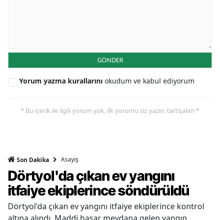
GÖNDER
Yorum yazma kurallarını
okudum ve kabul ediyorum
* Bu içerik ile ilgili yorum yok, ilk yorumu siz yazın, tartışalım *
Asayiş
Son Dakika
Dörtyol'da çıkan ev yangını
itfaiye ekiplerince söndürüldü
Dörtyol'da çıkan ev yangını itfaiye ekiplerince kontrol
altına alındı. Maddi hasar meydana gelen yangın