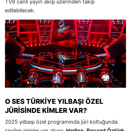
TV8 canlı yayın akışı üzerinden takip
edilebilecek.
O SES TÜRKIYE YILBAŞI ÖZEL
JÜRISINDE KIMLER VAR?
2025 yılbaşı özel programında jüri koltuğunda
sevilen isimler yer alıyor.
Hadise
,
Beyazıt Öztürk