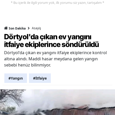
* Bu içerik ile ilgili yorum yok, ilk yorumu siz yazın, tartışalım *
Asayiş
Son Dakika
Dörtyol'da çıkan ev yangını
itfaiye ekiplerince söndürüldü
Dörtyol'da çıkan ev yangını itfaiye ekiplerince kontrol
altına alındı. Maddi hasar meydana gelen yangın
sebebi henüz bilinmiyor.
#Yangın
#İtfaiye