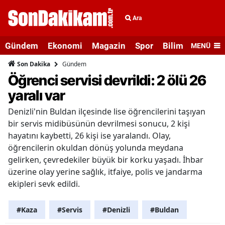
Ara
Gündem
Ekonomi
Magazin
Spor
Bilim ve Teknolo
MENÜ
Gündem
Son Dakika
Öğrenci servisi devrildi: 2 ölü 26
yaralı var
Denizli'nin Buldan ilçesinde lise öğrencilerini taşıyan
bir servis midibüsünün devrilmesi sonucu, 2 kişi
hayatını kaybetti, 26 kişi ise yaralandı. Olay,
öğrencilerin okuldan dönüş yolunda meydana
gelirken, çevredekiler büyük bir korku yaşadı. İhbar
üzerine olay yerine sağlık, itfaiye, polis ve jandarma
ekipleri sevk edildi.
#Kaza
#Servis
#Denizli
#Buldan