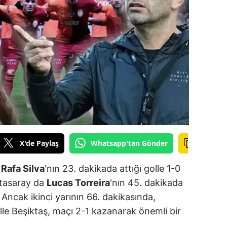
ilecik
ingöl
tlis
olu
urdur
ursa
anakkale
X'de Paylaş
Whatsapp'tan Gönder
ankırı
n
Rafa Silva
'nın 23. dakikada attığı golle 1-0
orum
atasaray da
Lucas Torreira
'nın 45. dakikada
ı. Ancak ikinci yarının 66. dakikasında,
enizli
golle Beşiktaş, maçı 2-1 kazanarak önemli bir
iyarbakır