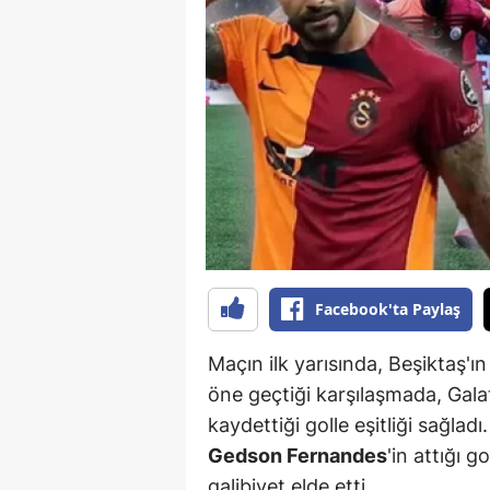
B
B
Bi
B
B
B
Ç
Facebook'ta Paylaş
Ç
Maçın ilk yarısında, Beşiktaş'ı
Ç
öne geçtiği karşılaşmada, Gal
kaydettiği golle eşitliği sağlad
D
Gedson Fernandes
'in attığı 
D
galibiyet elde etti.