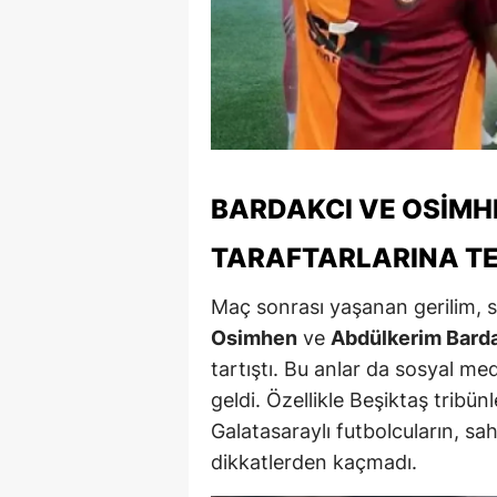
M
M
K
M
BARDAKCI VE OSIMH
M
TARAFTARLARINA TE
M
Maç sonrası yaşanan gerilim, sa
N
Osimhen
ve
Abdülkerim Bard
N
tartıştı. Bu anlar da sosyal 
O
geldi. Özellikle Beşiktaş tribün
Galatasaraylı futbolcuların, 
R
dikkatlerden kaçmadı.
S