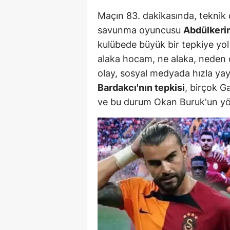
M
Maçın 83. dakikasında, teknik
savunma oyuncusu
Abdülkeri
İ
kulübede büyük bir tepkiye yol
İ
alaka hocam, ne alaka, neden o
olay, sosyal medyada hızla yay
K
Bardakcı'nın tepkisi
, birçok G
K
ve bu durum Okan Buruk'un yöneti
K
Kı
K
K
K
K