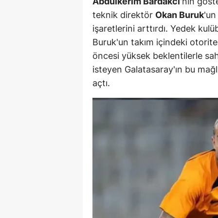
Abdülkerim Bardakcı
'nın göst
teknik direktör
Okan Buruk
'u
Y
işaretlerini arttırdı. Yedek kul
Z
Buruk'un takım içindeki otorit
öncesi yüksek beklentilerle s
A
isteyen Galatasaray'ın bu mağlu
B
açtı.
K
K
B
Ş
B
A
I