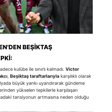
alatya
anisa
ahramanmaraş
ardin
EN'DEN BEŞIKTAŞ
uğla
PKI:
uş
dece kulübe ile sınırlı kalmadı.
Victor
evşehir
akcı
,
Beşiktaş taraftarlarıyla
karşılıklı olarak
iğde
medyada büyük yankı uyandırarak gündeme
rdu
lerinden yükselen tepkilerle karşılaşan
sahadaki tansiyonun artmasına neden olduğu
ize
akarya