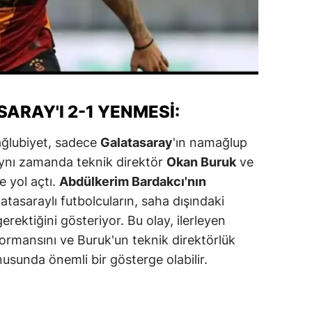
alova
arabük
lis
ARAY'I 2-1 YENMESI:
smaniye
üzce
mağlubiyet, sadece
Galatasaray
'ın namağlup
aynı zamanda teknik direktör
Okan Buruk
ve
e yol açtı.
Abdülkerim Bardakcı'nın
latasaraylı futbolcuların, saha dışındaki
erektiğini gösteriyor. Bu olay, ilerleyen
formansını ve Buruk'un teknik direktörlük
nusunda önemli bir gösterge olabilir.