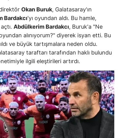
ersin
 direktör
Okan Buruk
, Galatasaray'ın
m Bardakcı
'yı oyundan aldı. Bu hamle,
stanbul
 açtı.
Abdülkerim Bardakcı
, Buruk'a "Ne
zmir
yundan alınıyorum?" diyerek isyan etti. Bu
ıldı ve büyük tartışmalara neden oldu.
ars
alatasaray taraftarı tarafından haklı bulundu
astamonu
miyle ilgili eleştirileri artırdı.
ayseri
rklareli
ırşehir
ocaeli
onya
ütahya