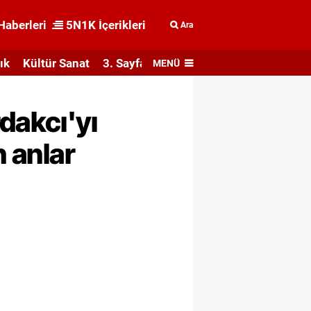
Haberleri
5N1K İçerikleri
Ara
ık
Kültür Sanat
3. Sayfa
MENÜ
dakcı'yı
n anlar