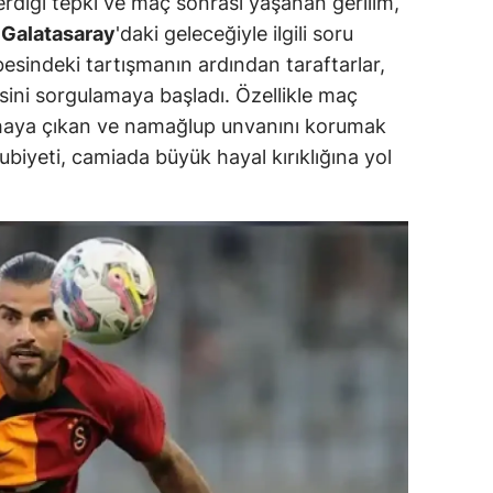
erdiği tepki ve maç sonrası yaşanan gerilim,
n
Galatasaray
'daki geleceğiyle ilgili soru
ozgat
übesindeki tartışmanın ardından taraftarlar,
onguldak
esini sorgulamaya başladı. Özellikle maç
ahaya çıkan ve namağlup unvanını korumak
ksaray
biyeti, camiada büyük hayal kırıklığına yol
ayburt
araman
ırıkkale
atman
ırnak
artın
rdahan
ğdır