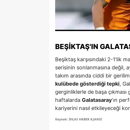
Y
K
Ki
BEŞIKTAŞ'IN GALATAS
O
D
Beşiktaş karşısındaki 2-1'lik 
serisinin sonlanmasına değil, 
takım arasında ciddi bir gerilim
kulübede gösterdiği tepki
, Ga
gerginliklerle de başa çıkması g
haftalarda
Galatasaray
'ın per
kariyerini nasıl etkileyeceği ko
Kaynak: İHLAS HABER AJANSI