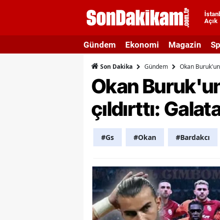
İstan
Açık
A
Gündem
Ekonomi
Magazin
Sp
A
Gündem
Okan Buruk'un 
Son Dakika
A
Okan Buruk'un
A
çıldırttı: Gala
A
A
#Gs
#Okan
#Bardakcı
A
A
A
B