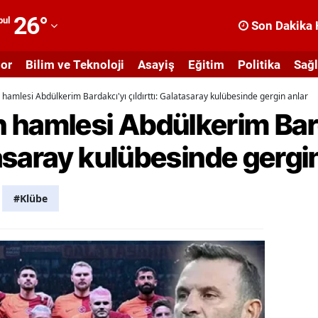
26
°
bul
Son Dakika 
dana
or
Bilim ve Teknoloji
Asayiş
Eğitim
Politika
Sağl
dıyaman
hamlesi Abdülkerim Bardakcı'yı çıldırttı: Galatasaray kulübesinde gergin anlar
fyonkarahisar
 hamlesi Abdülkerim Bar
ğrı
tasaray kulübesinde gergi
masya
nkara
#Klübe
ntalya
rtvin
ydın
alıkesir