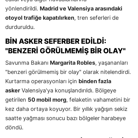
yönlendirildi.
Madrid ve Valensiya arasındaki
otoyol trafiğe kapatılırken
, tren seferleri de
durduruldu.
BIN ASKER SEFERBER EDILDI:
"BENZERI GÖRÜLMEMIŞ BIR OLAY"
Savunma Bakanı
Margarita Robles
, yaşananları
"benzeri görülmemiş bir olay" olarak nitelendirdi.
Kurtarma operasyonları için
binden fazla
asker
Valensiya'ya konuşlandırıldı. Bölgeye
getirilen
50 mobil morg
, felaketin vahametini bir
kez daha ortaya koyuyor. Bir yıllık yağışın sekiz
saatte yağması sonucu bazı bölgeler harabeye
döndü.