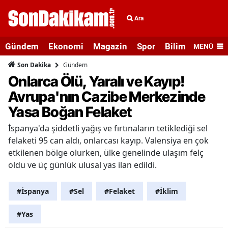
Ara
Gündem
Ekonomi
Magazin
Spor
Bilim ve Teknolo
MENÜ
Gündem
Son Dakika
Onlarca Ölü, Yaralı ve Kayıp!
Avrupa'nın Cazibe Merkezinde
Yasa Boğan Felaket
İspanya'da şiddetli yağış ve fırtınaların tetiklediği sel
felaketi 95 can aldı, onlarcası kayıp. Valensiya en çok
etkilenen bölge olurken, ülke genelinde ulaşım felç
oldu ve üç günlük ulusal yas ilan edildi.
#İspanya
#Sel
#Felaket
#İklim
#Yas