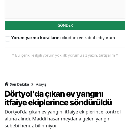
GÖNDER
Yorum yazma kurallarını
okudum ve kabul ediyorum
* Bu içerik ile ilgili yorum yok, ilk yorumu siz yazın, tartışalım *
Asayiş
Son Dakika
Dörtyol'da çıkan ev yangını
itfaiye ekiplerince söndürüldü
Dörtyol'da çıkan ev yangını itfaiye ekiplerince kontrol
altına alındı. Maddi hasar meydana gelen yangın
sebebi henüz bilinmiyor.