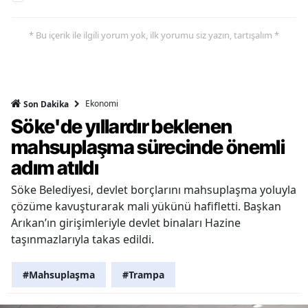
* Bu içerik ile ilgili yorum yok, ilk yorumu siz yazın, tartışalım *
Ekonomi
Son Dakika
Söke'de yıllardır beklenen
mahsuplaşma sürecinde önemli
adım atıldı
Söke Belediyesi, devlet borçlarını mahsuplaşma yoluyla
çözüme kavuşturarak mali yükünü hafifletti. Başkan
Arıkan’ın girişimleriyle devlet binaları Hazine
taşınmazlarıyla takas edildi.
#Mahsuplaşma
#Trampa