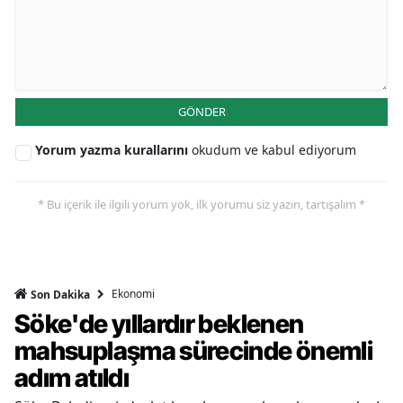
GÖNDER
Yorum yazma kurallarını
okudum ve kabul ediyorum
* Bu içerik ile ilgili yorum yok, ilk yorumu siz yazın, tartışalım *
Ekonomi
Son Dakika
Söke'de yıllardır beklenen
mahsuplaşma sürecinde önemli
adım atıldı