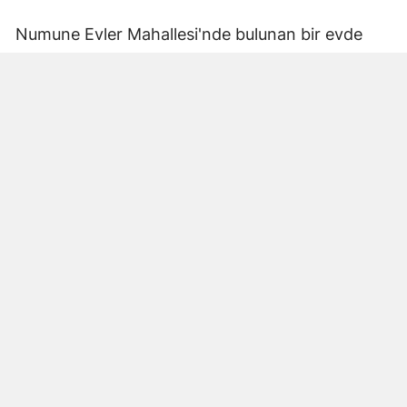
Numune Evler Mahallesi'nde bulunan bir evde
bilinmeyen nedenle yangın çıktı. Olay,
çevredekiler tarafından fark edilerek yetkililere
bildirildi.
Hatay Büyükşehir Belediyesi'ne bağlı itfaiye