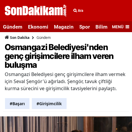
Ara
Gündem
Ekonomi
Magazin
Spor
Bilim ve Teknolo
MENÜ
Gündem
Son Dakika
Osmangazi Belediyesi'nden
genç girişimcilere ilham veren
buluşma
Osmangazi Belediyesi genç girişimcilere ilham vermek
için Seval Şengör'ü ağırladı. Şengör, tavuk çiftliği
kurma sürecini ve girişimcilik tavsiyelerini paylaştı.
#Başarı
#Girişimcilik