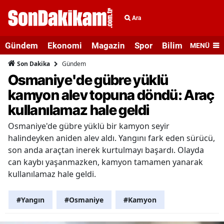
Ara
Gündem
Ekonomi
Magazin
Spor
Bilim ve Teknolo
MENÜ
Gündem
Son Dakika
Osmaniye'de gübre yüklü
kamyon alev topuna döndü: Araç
kullanılamaz hale geldi
Osmaniye'de gübre yüklü bir kamyon seyir
halindeyken aniden alev aldı. Yangını fark eden sürücü,
son anda araçtan inerek kurtulmayı başardı. Olayda
can kaybı yaşanmazken, kamyon tamamen yanarak
kullanılamaz hale geldi.
#Yangın
#Osmaniye
#Kamyon