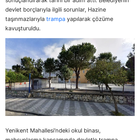
sonuçlandırarak tarihi bir adım attı. Belediyenin
devlet borçlarıyla ilgili sorunlar, Hazine
taşınmazlarıyla
trampa
yapılarak çözüme
kavuşturuldu.
Yenikent Mahallesi’ndeki okul binası,
mahsuplaşma kapsamında devletle trampa