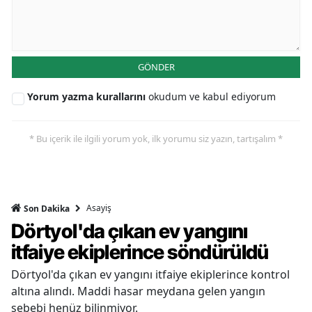
GÖNDER
Yorum yazma kurallarını
okudum ve kabul ediyorum
* Bu içerik ile ilgili yorum yok, ilk yorumu siz yazın, tartışalım *
Asayiş
Son Dakika
Dörtyol'da çıkan ev yangını
itfaiye ekiplerince söndürüldü
Dörtyol'da çıkan ev yangını itfaiye ekiplerince kontrol
altına alındı. Maddi hasar meydana gelen yangın
sebebi henüz bilinmiyor.