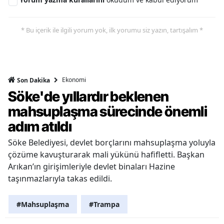
* Bu içerik ile ilgili yorum yok, ilk yorumu siz yazın, tartışalım *
Ekonomi
Son Dakika
Söke'de yıllardır beklenen
mahsuplaşma sürecinde önemli
adım atıldı
Söke Belediyesi, devlet borçlarını mahsuplaşma yoluyla
çözüme kavuşturarak mali yükünü hafifletti. Başkan
Arıkan’ın girişimleriyle devlet binaları Hazine
taşınmazlarıyla takas edildi.
#Mahsuplaşma
#Trampa