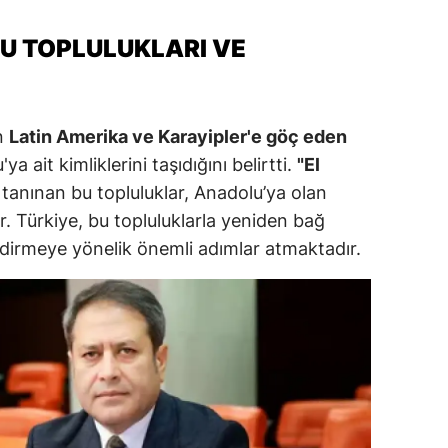
alova
U TOPLULUKLARI VE
arabük
lis
n
Latin Amerika ve Karayipler'e göç eden
smaniye
 ait kimliklerini taşıdığını belirtti.
"El
tanınan bu topluluklar, Anadolu’ya olan
üzce
r. Türkiye, bu topluluklarla yeniden bağ
lendirmeye yönelik önemli adımlar atmaktadır.