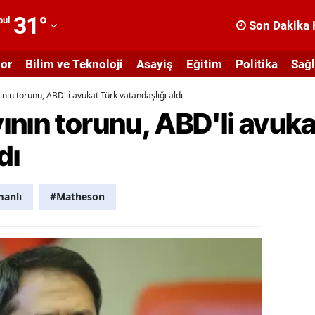
31
°
bul
Son Dakika 
dana
or
Bilim ve Teknoloji
Asayiş
Eğitim
Politika
Sağl
dıyaman
nın torunu, ABD'li avukat Türk vatandaşlığı aldı
fyonkarahisar
nın torunu, ABD'li avuka
ğrı
dı
masya
nkara
anlı
#Matheson
ntalya
rtvin
ydın
alıkesir