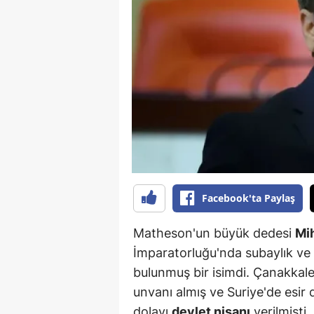
B
B
Bi
B
B
B
Ç
Facebook'ta Paylaş
Ç
Matheson'un büyük dedesi
Mi
Ç
İmparatorluğu'nda subaylık ve 
bulunmuş bir isimdi. Çanakkale
D
unvanı almış ve Suriye'de esi
D
dolayı
devlet nişanı
verilmişti.