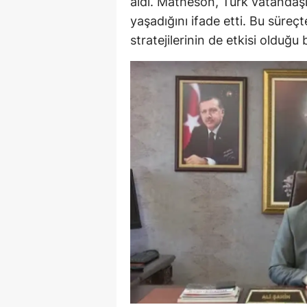
aldı. Matheson, Türk vatandaşl
yaşadığını ifade etti. Bu süreçt
Y
stratejilerinin de etkisi olduğu be
Z
A
B
K
K
B
Ş
B
A
I