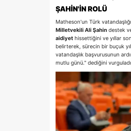
ŞAHIN'IN ROLÜ
M
İ
Matheson'un Türk vatandaşlığ
Milletvekili Ali Şahin
destek ve
İ
aidiyet
hissettiğini ve yıllar 
K
belirterek, sürecin bir buçuk yı
vatandaşlık başvurusunun ard
K
mutlu günü." dediğini vurguladı
K
Kı
K
K
K
K