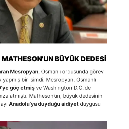
alatya
anisa
ahramanmaraş
ardin
uğla
: MATHESON'UN BÜYÜK DEDESI
uş
hran Mesropyan
, Osmanlı ordusunda görev
 yapmış bir isimdi. Mesropyan, Osmanlı
evşehir
'ye göç etmiş
ve Washington D.C.'de
iğde
imza atmıştı. Matheson’un, büyük dedesinin
rdu
layı
Anadolu’ya duyduğu aidiyet
duygusu
ize
akarya