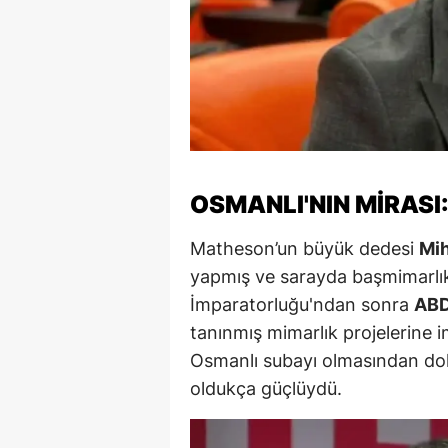
M
M
K
M
M
OSMANLI'NIN MIRASI
M
Matheson’un büyük dedesi
Mi
yapmış ve sarayda başmimarlık
N
İmparatorluğu'ndan sonra
ABD
N
tanınmış mimarlık projelerine 
O
Osmanlı subayı olmasından do
oldukça güçlüydü.
R
S