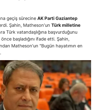
ersin
stanbul
ına geçiş sürecine
AK Parti Gaziantep
rdi. Şahin, Matheson'un
Türk milletine
zmir
sonra Türk vatandaşlığına başvurduğunu
ars
l önce başladığını ifade etti. Şahin,
ından Matheson'un "Bugün hayatımın en
astamonu
.
ayseri
rklareli
ırşehir
ocaeli
onya
ütahya