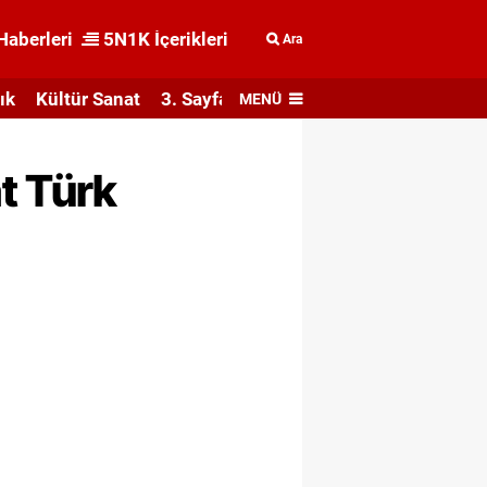
Haberleri
5N1K İçerikleri
Ara
ık
Kültür Sanat
3. Sayfa
MENÜ
t Türk