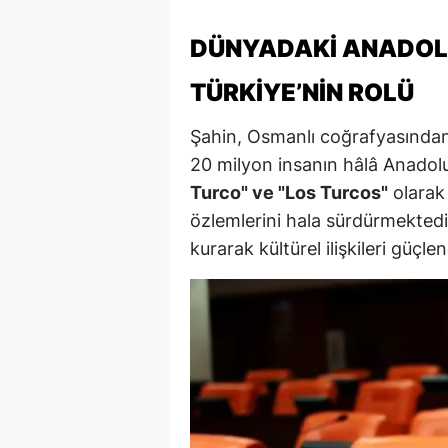
Y
DÜNYADAKI ANADOL
K
TÜRKIYE’NIN ROLÜ
Ki
Şahin, Osmanlı coğrafyasında
O
20 milyon insanın hâlâ Anadolu'ya
Turco" ve "Los Turcos"
olarak 
D
özlemlerini hala sürdürmektedi
kurarak kültürel ilişkileri güç