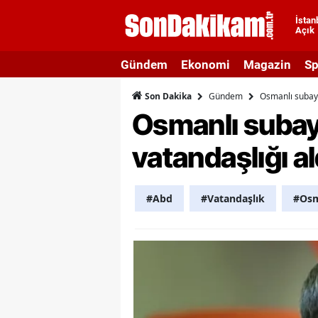
İstan
Açık
A
Gündem
Ekonomi
Magazin
Sp
A
Gündem
Osmanlı subayı
Son Dakika
A
Osmanlı subayı
A
vatandaşlığı al
A
A
#Abd
#Vatandaşlık
#Osm
A
A
A
B