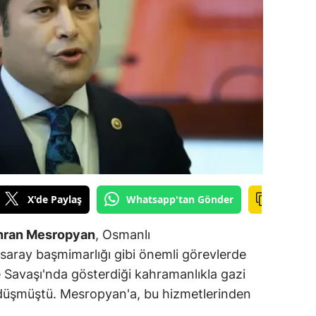
ilecik
ingöl
tlis
olu
urdur
ursa
anakkale
X'de Paylaş
Whatsapp'tan Gönder
ankırı
hran Mesropyan
, Osmanlı
orum
saray başmimarlığı gibi önemli görevlerde
 Savaşı'nda gösterdiği kahramanlıkla gazi
enizli
r düşmüştü. Mesropyan'a, bu hizmetlerinden
iyarbakır