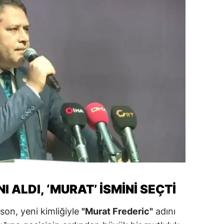
amsun
irt
inop
ivas
ekirdağ
okat
rabzon
unceli
anlıurfa
 ALDI, ‘MURAT’ İSMINI SEÇTI
şak
son, yeni kimliğiyle
"Murat Frederic"
adını
an