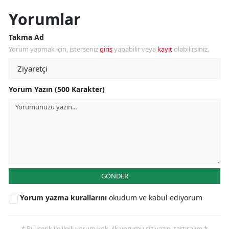
Yorumlar
Takma Ad
Yorum yapmak için, isterseniz
giriş
yapabilir veya
kayıt
olabilirsiniz.
Yorum Yazın (500 Karakter)
GÖNDER
Yorum yazma kurallarını
okudum ve kabul ediyorum
* Bu içerik ile ilgili yorum yok, ilk yorumu siz yazın, tartışalım *