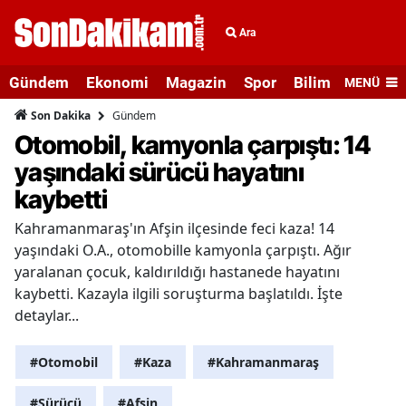
Ara
Gündem
Ekonomi
Magazin
Spor
Bilim ve Teknolo
MENÜ
Gündem
Son Dakika
Otomobil, kamyonla çarpıştı: 14
yaşındaki sürücü hayatını
kaybetti
Kahramanmaraş'ın Afşin ilçesinde feci kaza! 14
yaşındaki O.A., otomobille kamyonla çarpıştı. Ağır
yaralanan çocuk, kaldırıldığı hastanede hayatını
kaybetti. Kazayla ilgili soruşturma başlatıldı. İşte
detaylar...
#Otomobil
#Kaza
#Kahramanmaraş
#Sürücü
#Afşin