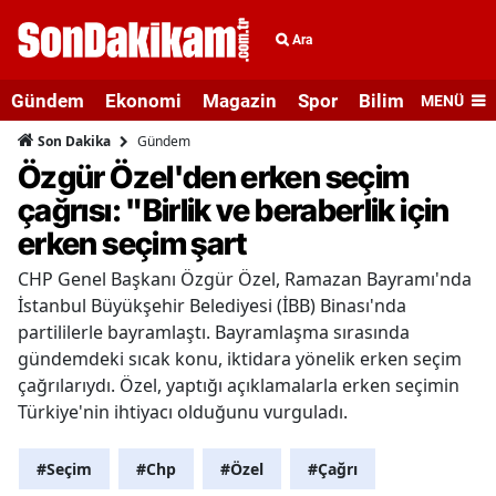
Ara
Gündem
Ekonomi
Magazin
Spor
Bilim ve Teknolo
MENÜ
Gündem
Son Dakika
Özgür Özel'den erken seçim
çağrısı: "Birlik ve beraberlik için
erken seçim şart
CHP Genel Başkanı Özgür Özel, Ramazan Bayramı'nda
İstanbul Büyükşehir Belediyesi (İBB) Binası'nda
partililerle bayramlaştı. Bayramlaşma sırasında
gündemdeki sıcak konu, iktidara yönelik erken seçim
çağrılarıydı. Özel, yaptığı açıklamalarla erken seçimin
Türkiye'nin ihtiyacı olduğunu vurguladı.
#Seçim
#Chp
#Özel
#Çağrı