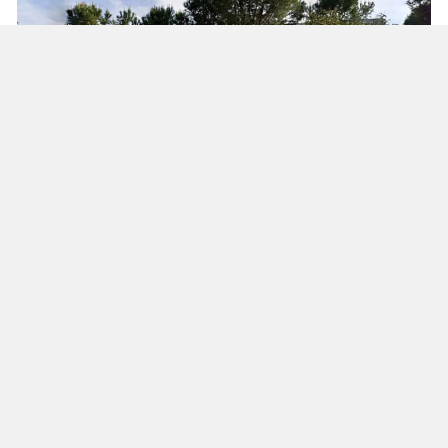
Yenikent Mahallesi’ndeki okul binası,
mahsuplaşma kapsamında devletle trampa
edilen ilk taşınmaz oldu. Plan ve Bütçe
Komisyonu’nun incelemesi sonucu taşınmazın
değeri 194 milyon TL olarak belirlendi.