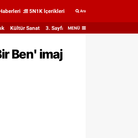
Haberleri
5N1K İçerikleri
Ara
ık
Kültür Sanat
3. Sayfa
MENÜ
ir Ben' imaj