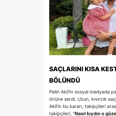
S
Si
S
S
T
T
SAÇLARINI KISA KEST
T
BÖLÜNDÜ
T
Pelin Akil’in sosyal medyada pa
Ş
önüne serdi. Uzun, kıvırcık sa
U
Akil’in bu kararı, takipçileri a
takipçileri, “
Nasıl kıydın o güz
V