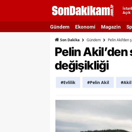
İstan
Açık
A
Gündem
Ekonomi
Magazin
Sp
A
Gündem
Pelin Akil’den 
Son Dakika
A
Pelin Akil’den 
A
değişikliği
A
A
#Evlilik
#Pelin Akil
#Akil
A
A
A
B