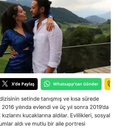
ilecik
ingöl
tlis
olu
urdur
ursa
anakkale
X'de Paylaş
Whatsapp'tan Gönder
ankırı
dizisinin setinde tanışmış ve kısa sürede
orum
, 2016 yılında evlendi ve üç yıl sonra 2019’da
 kızlarını kucaklarına aldılar. Evlilikleri, sosyal
enizli
mlar aldı ve mutlu bir aile portresi
iyarbakır