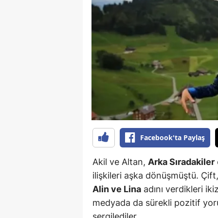
B
B
Bi
B
B
B
Ç
Facebook'ta Paylaş
Ç
Akil ve Altan,
Arka Sıradakiler
Ç
ilişkileri aşka dönüşmüştü. Çift
Alin ve Lina
adını verdikleri ikiz
D
medyada da sürekli pozitif yoru
D
sergilediler.