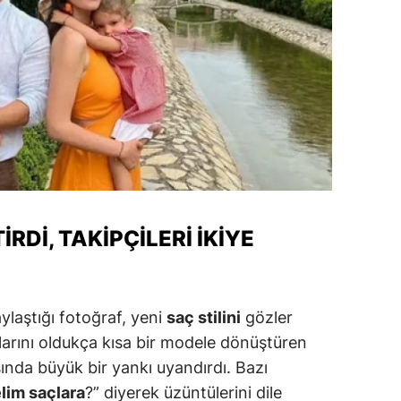
amsun
irt
inop
ivas
ekirdağ
okat
IRDI, TAKIPÇILERI İKIYE
rabzon
unceli
ylaştığı fotoğraf, yeni
saç stilini
gözler
anlıurfa
çlarını oldukça kısa bir modele dönüştüren
şak
rasında büyük bir yankı uyandırdı. Bazı
elim saçlara
?” diyerek üzüntülerini dile
an