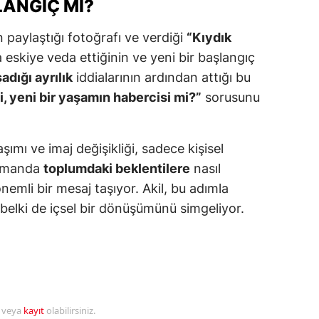
LANGIÇ MI?
alova
n paylaştığı fotoğrafı ve verdiği
“Kıydık
 eskiye veda ettiğinin ve yeni bir başlangıç
arabük
adığı ayrılık
iddialarının ardından attığı bu
lis
ği, yeni bir yaşamın habercisi mi?”
sorusunu
smaniye
üzce
şımı ve imaj değişikliği, sadece kişisel
zamanda
toplumdaki beklentilere
nasıl
nemli bir mesaj taşıyor. Akil, bu adımla
 belki de içsel bir dönüşümünü simgeliyor.
r veya
kayıt
olabilirsiniz.