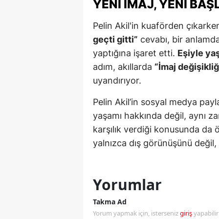
YENI İMAJ, YENI BAŞ
Y
Pelin Akil'in kuaförden çıkarke
geçti gitti”
cevabı, bir anlamda
K
yaptığına işaret etti.
Eşiyle yaş
Ki
adım, akıllarda
“İmaj değişikli
O
uyandırıyor.
D
Pelin Akil’in sosyal medya payla
yaşamı hakkında değil, aynı 
karşılık verdiği konusunda da ö
yalnızca dış görünüşünü değil,
Yorumlar
Takma Ad
Yorum yapmak için, isterseniz
giriş
yapabili