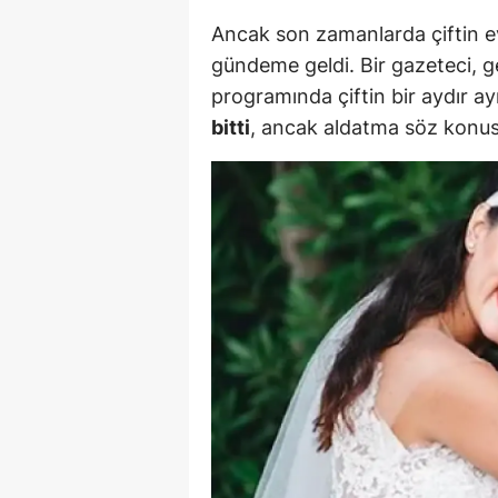
M
Ancak son zamanlarda çiftin evli
gündeme geldi. Bir gazeteci, ge
İ
programında çiftin bir aydır ayr
İ
bitti
, ancak aldatma söz konus
K
K
K
Kı
K
K
K
K