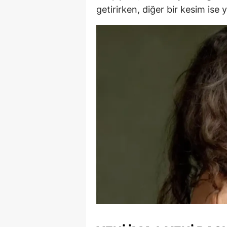
getirirken, diğer bir kesim ise ye
Y
Z
A
B
K
K
B
Ş
B
A
I