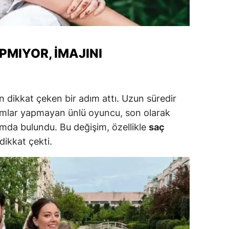
alatya
anisa
PMIYOR, İMAJINI
ahramanmaraş
ardin
an dikkat çeken bir adım attı. Uzun süredir
uğla
laşımlar yapmayan ünlü oyuncu, son olarak
uş
ımda bulundu. Bu değişim, özellikle
saç
 dikkat çekti.
evşehir
iğde
rdu
ize
akarya