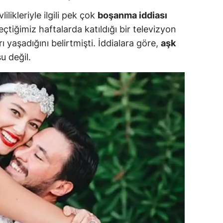
ersin
likleriyle ilgili pek çok
boşanma iddiası
çtiğimiz haftalarda katıldığı bir televizyon
stanbul
ı yaşadığını belirtmişti. İddialara göre,
aşk
zmir
u değil.
ars
astamonu
ayseri
rklareli
ırşehir
ocaeli
onya
ütahya