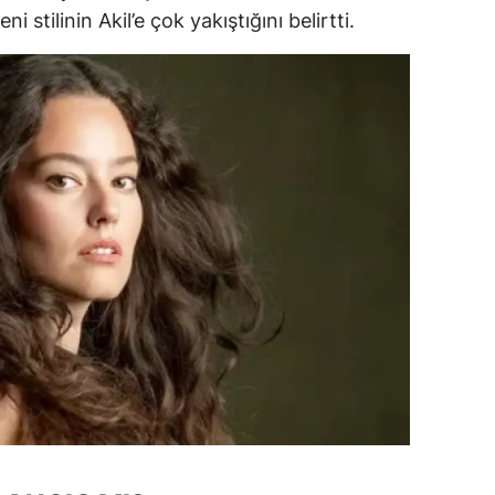
ni stilinin Akil’e çok yakıştığını belirtti.
ozgat
onguldak
ksaray
ayburt
araman
ırıkkale
atman
ırnak
artın
rdahan
ğdır