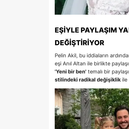
M
M
EŞIYLE PAYLAŞIM YA
K
DEĞIŞTIRIYOR
M
Pelin Akil, bu iddiaların ardınd
M
eşi Anıl Altan ile birlikte pay
M
'Yeni bir ben'
temalı bir paylaş
stilindeki radikal değişiklik
ile
N
N
O
R
S