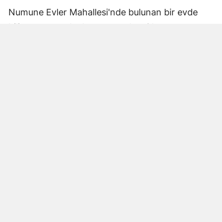
Numune Evler Mahallesi'nde bulunan bir evde
bilinmeyen nedenle yangın çıktı. Olay,
çevredekiler tarafından fark edilerek yetkililere
bildirildi.
Hatay Büyükşehir Belediyesi'ne bağlı itfaiye
ekipleri hızla olay yerine ulaştı. Yangın,