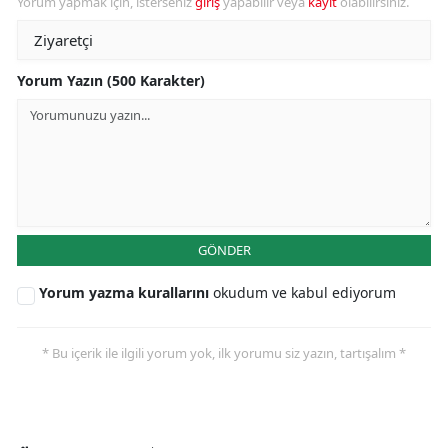
Yorum yapmak için, isterseniz
giriş
yapabilir veya
kayıt
olabilirsiniz.
Yorum Yazın (500 Karakter)
GÖNDER
Yorum yazma kurallarını
okudum ve kabul ediyorum
* Bu içerik ile ilgili yorum yok, ilk yorumu siz yazın, tartışalım *