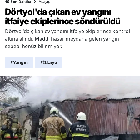
Asayiş
Son Dakika
Dörtyol'da çıkan ev yangını
itfaiye ekiplerince söndürüldü
Dörtyol'da çıkan ev yangını itfaiye ekiplerince kontrol
altına alındı. Maddi hasar meydana gelen yangın
sebebi henüz bilinmiyor.
#Yangın
#İtfaiye