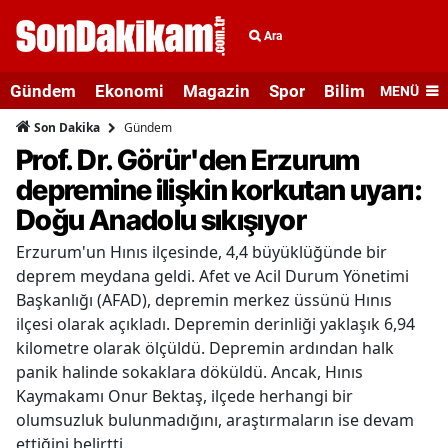
Ara
Gündem
Ekonomi
Magazin
Spor
Bilim ve Teknolo
MENÜ
Gündem
Son Dakika
Prof. Dr. Görür'den Erzurum
depremine ilişkin korkutan uyarı:
Doğu Anadolu sıkışıyor
Erzurum'un Hınıs ilçesinde, 4,4 büyüklüğünde bir
deprem meydana geldi. Afet ve Acil Durum Yönetimi
Başkanlığı (AFAD), depremin merkez üssünü Hınıs
ilçesi olarak açıkladı. Depremin derinliği yaklaşık 6,94
kilometre olarak ölçüldü. Depremin ardından halk
panik halinde sokaklara döküldü. Ancak, Hınıs
Kaymakamı Onur Bektaş, ilçede herhangi bir
olumsuzluk bulunmadığını, araştırmaların ise devam
ettiğini belirtti.