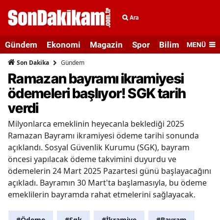
Ara
Gündem
Ekonomi
Magazin
Spor
Bilim ve Teknolo
MENÜ
Gündem
Son Dakika
Ramazan bayramı ikramiyesi
ödemeleri başlıyor! SGK tarih
verdi
Milyonlarca emeklinin heyecanla beklediği 2025
Ramazan Bayramı ikramiyesi ödeme tarihi sonunda
açıklandı. Sosyal Güvenlik Kurumu (SGK), bayram
öncesi yapılacak ödeme takvimini duyurdu ve
ödemelerin 24 Mart 2025 Pazartesi günü başlayacağını
açıkladı. Bayramın 30 Mart'ta başlamasıyla, bu ödeme
emeklilerin bayramda rahat etmelerini sağlayacak.
#Ödeme
#Sgk
#İkramiye
#Bayram