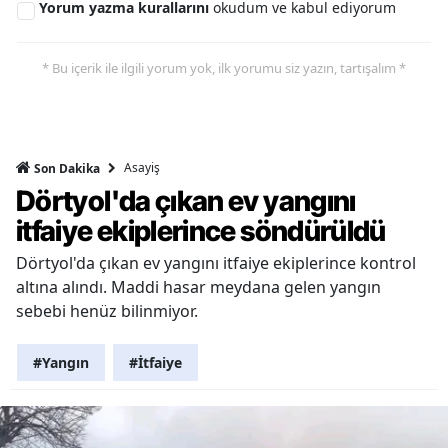
Yorum yazma kurallarını
okudum ve kabul ediyorum
* Bu içerik ile ilgili yorum yok, ilk yorumu siz yazın, tartışalım *
Asayiş
Son Dakika
Dörtyol'da çıkan ev yangını
itfaiye ekiplerince söndürüldü
Dörtyol'da çıkan ev yangını itfaiye ekiplerince kontrol
altına alındı. Maddi hasar meydana gelen yangın
sebebi henüz bilinmiyor.
#Yangın
#İtfaiye