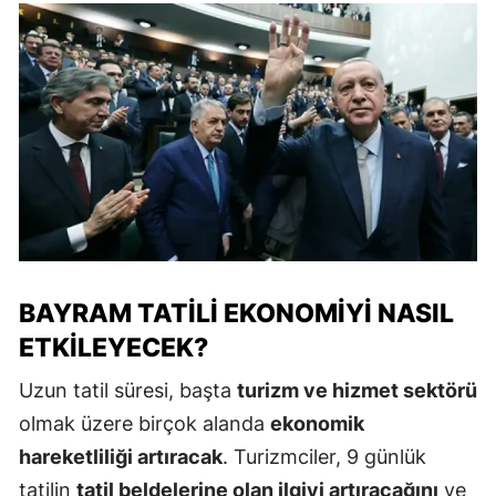
BAYRAM TATILI EKONOMIYI NASIL
ETKILEYECEK?
Uzun tatil süresi, başta
turizm ve hizmet sektörü
olmak üzere birçok alanda
ekonomik
hareketliliği artıracak
. Turizmciler, 9 günlük
tatilin
tatil beldelerine olan ilgiyi artıracağını
ve