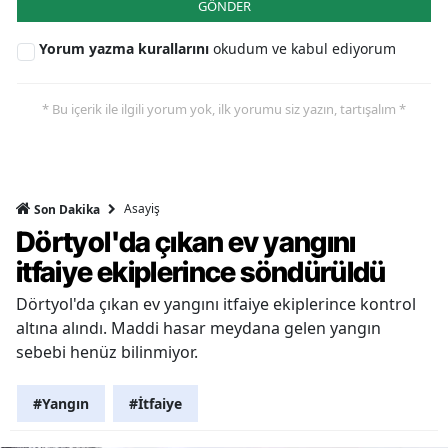
GÖNDER
Yorum yazma kurallarını
okudum ve kabul ediyorum
* Bu içerik ile ilgili yorum yok, ilk yorumu siz yazın, tartışalım *
Asayiş
Son Dakika
Dörtyol'da çıkan ev yangını
itfaiye ekiplerince söndürüldü
Dörtyol'da çıkan ev yangını itfaiye ekiplerince kontrol
altına alındı. Maddi hasar meydana gelen yangın
sebebi henüz bilinmiyor.
#Yangın
#İtfaiye