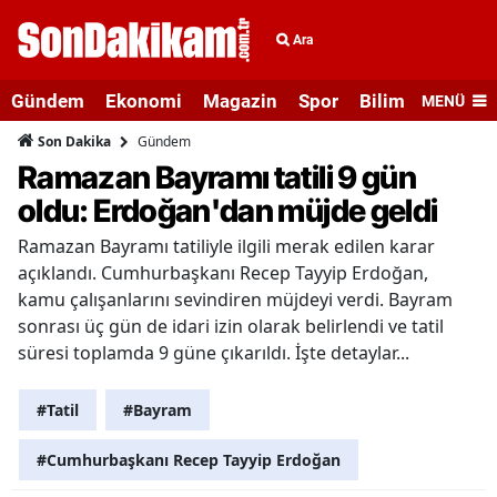
Ara
Gündem
Ekonomi
Magazin
Spor
Bilim ve Teknolo
MENÜ
Gündem
Son Dakika
Ramazan Bayramı tatili 9 gün
oldu: Erdoğan'dan müjde geldi
Ramazan Bayramı tatiliyle ilgili merak edilen karar
açıklandı. Cumhurbaşkanı Recep Tayyip Erdoğan,
kamu çalışanlarını sevindiren müjdeyi verdi. Bayram
sonrası üç gün de idari izin olarak belirlendi ve tatil
süresi toplamda 9 güne çıkarıldı. İşte detaylar...
#Tatil
#Bayram
#Cumhurbaşkanı Recep Tayyip Erdoğan