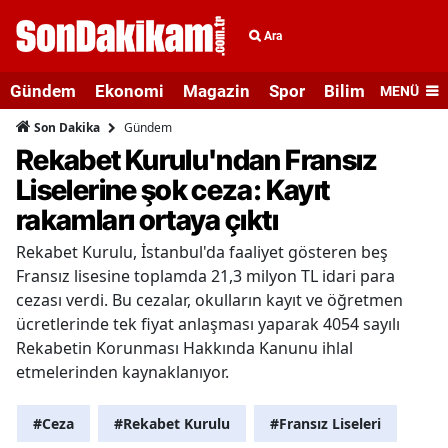
Ara
Gündem
Ekonomi
Magazin
Spor
Bilim ve Teknolo
MENÜ
Gündem
Son Dakika
Rekabet Kurulu'ndan Fransız
Liselerine şok ceza: Kayıt
rakamları ortaya çıktı
Rekabet Kurulu, İstanbul'da faaliyet gösteren beş
Fransız lisesine toplamda 21,3 milyon TL idari para
cezası verdi. Bu cezalar, okulların kayıt ve öğretmen
ücretlerinde tek fiyat anlaşması yaparak 4054 sayılı
Rekabetin Korunması Hakkında Kanunu ihlal
etmelerinden kaynaklanıyor.
#Ceza
#Rekabet Kurulu
#Fransız Liseleri