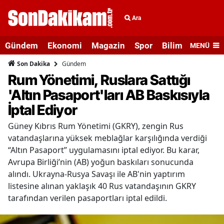
Ara
Gündem
Ekonomi
Magazin
Spor
Bilim ve Teknolo
MENÜ
Gündem
Son Dakika
Rum Yönetimi, Ruslara Sattığı
'Altın Pasaport'ları AB Baskısıyla
İptal Ediyor
Güney Kıbrıs Rum Yönetimi (GKRY), zengin Rus
vatandaşlarına yüksek meblağlar karşılığında verdiği
“Altın Pasaport” uygulamasını iptal ediyor. Bu karar,
Avrupa Birliği’nin (AB) yoğun baskıları sonucunda
alındı. Ukrayna-Rusya Savaşı ile AB'nin yaptırım
listesine alınan yaklaşık 40 Rus vatandaşının GKRY
tarafından verilen pasaportları iptal edildi.