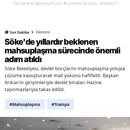
* Bu içerik ile ilgili yorum yok, ilk yorumu siz yazın, tartışalım *
Ekonomi
Son Dakika
Söke'de yıllardır beklenen
mahsuplaşma sürecinde önemli
adım atıldı
Söke Belediyesi, devlet borçlarını mahsuplaşma yoluyla
çözüme kavuşturarak mali yükünü hafifletti. Başkan
Arıkan’ın girişimleriyle devlet binaları Hazine
taşınmazlarıyla takas edildi.
#Mahsuplaşma
#Trampa