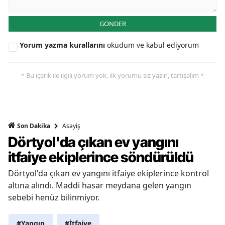
GÖNDER
Yorum yazma kurallarını
okudum ve kabul ediyorum
* Bu içerik ile ilgili yorum yok, ilk yorumu siz yazın, tartışalım *
Asayiş
Son Dakika
Dörtyol'da çıkan ev yangını
itfaiye ekiplerince söndürüldü
Dörtyol'da çıkan ev yangını itfaiye ekiplerince kontrol
altına alındı. Maddi hasar meydana gelen yangın
sebebi henüz bilinmiyor.
#Yangın
#İtfaiye