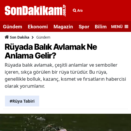
Ara
Gündem
Ekonomi
Magazin
Spor
Bilim ve Teknolo
MENÜ
Gündem
Son Dakika
Rüyada Balık Avlamak Ne
Anlama Gelir?
Rüyada balık avlamak, çeşitli anlamlar ve semboller
içeren, sıkça görülen bir rüya türüdür. Bu rüya,
genellikle bolluk, kazanç, kısmet ve fırsatların habercisi
olarak yorumlanır.
#Rüya Tabiri