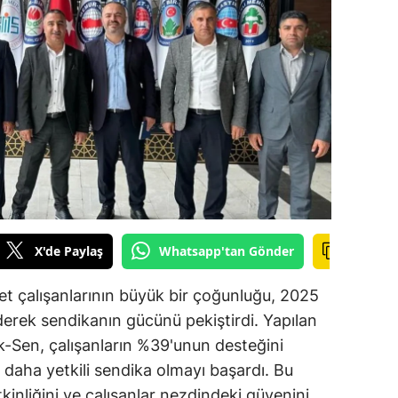
ilecik
ingöl
tlis
olu
urdur
ursa
anakkale
X'de Paylaş
Whatsapp'tan Gönder
ankırı
met çalışanlarının büyük bir çoğunluğu, 2025
orum
ederek sendikanın gücünü pekiştirdi. Yapılan
ık-Sen, çalışanların %39'unun desteğini
enizli
 daha yetkili sendika olmayı başardı. Bu
iyarbakır
inliğini ve çalışanlar nezdindeki güvenini