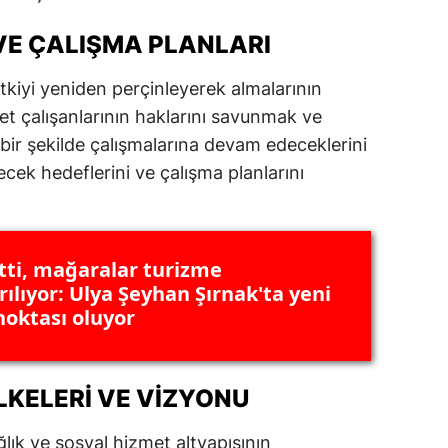
ersin
VE ÇALIŞMA PLANLARI
stanbul
tkiyi yeniden perçinleyerek almalarının
zmir
et çalışanlarının haklarını savunmak ve
 bir şekilde çalışmalarına devam edeceklerini
ars
cek hedeflerini ve çalışma planlarını
astamonu
ayseri
itti, mağaralar turizme
rklareli
ılıyor: Ulya Şeyhan Şırnak'ta yeni
noktası oluyor
ırşehir
ocaeli
LKELERI VE VIZYONU
onya
ütahya
lık ve sosyal hizmet altyapısının