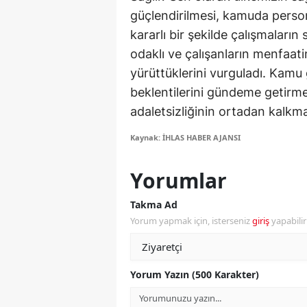
güçlendirilmesi, kamuda persone
M
kararlı bir şekilde çalışmaları
M
odaklı ve çalışanların menfaat
yürüttüklerini vurguladı. Kamu
K
beklentilerini gündeme getirmek
M
adaletsizliğinin ortadan kalkmas
M
Kaynak: İHLAS HABER AJANSI
M
Yorumlar
N
Takma Ad
N
Yorum yapmak için, isterseniz
giriş
yapabili
O
R
Yorum Yazın (500 Karakter)
S