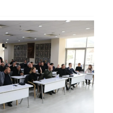
ozgat
onguldak
ksaray
ayburt
araman
ırıkkale
atman
ırnak
artın
rdahan
ğdır