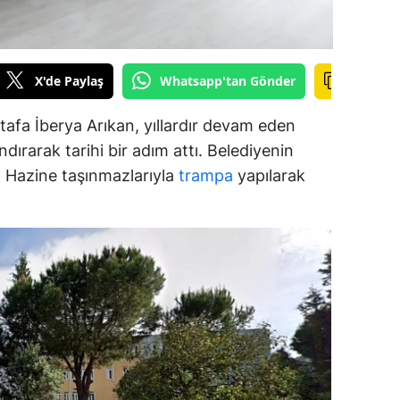
alova
arabük
X'de Paylaş
Whatsapp'tan Gönder
lis
afa İberya Arıkan, yıllardır devam eden
smaniye
dırarak tarihi bir adım attı. Belediyenin
ar, Hazine taşınmazlarıyla
trampa
yapılarak
üzce