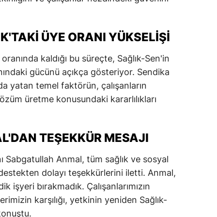
dirne
lazığ
K'TAKI ÜYE ORANI YÜKSELIŞI
rzincan
oranında kaldığı bu süreçte, Sağlık-Sen'in
rzurum
lanındaki gücünü açıkça gösteriyor. Sendika
nda yatan temel faktörün, çalışanların
skişehir
özüm üretme konusundaki kararlılıkları
aziantep
iresun
L'DAN TEŞEKKÜR MESAJI
ümüşhane
ı Sabgatullah Anmal, tüm sağlık ve sosyal
akkari
destekten dolayı teşekkürlerini iletti. Anmal,
dik işyeri bırakmadık. Çalışanlarımızın
atay
erimizin karşılığı, yetkinin yeniden Sağlık-
sparta
konuştu.