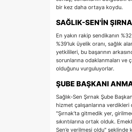
bir kez daha ortaya koydu.
E
E
SAĞLIK-SEN'IN ŞIRNA
E
En yakın rakip sendikanın %32 
E
%39'luk üyelik oranı, sağlık a
yetkilileri, bu başarının arkası
E
sorunlarına odaklanmaları ve ç
G
olduğunu vurguluyorlar.
G
ŞUBE BAŞKANI ANMA
G
Sağlık-Sen Şırnak Şube Başkan
H
hizmet çalışanlarına verdikleri 
"Şırnak’ta gitmedik yer, girilme
H
sıkıntılarına ortak olduk. Emekl
I
Sen’e verilmesi oldu" şeklinde 