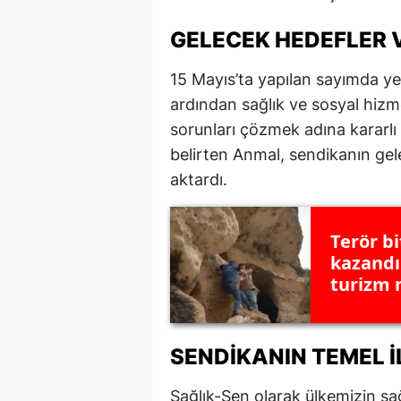
M
GELECEK HEDEFLER 
İ
15 Mayıs’ta yapılan sayımda ye
İ
ardından sağlık ve sosyal hizm
sorunları çözmek adına kararlı
K
belirten Anmal, sendikanın gele
K
aktardı.
K
Terör b
Kı
kazandır
turizm 
K
K
SENDIKANIN TEMEL İ
K
K
Sağlık-Sen olarak ülkemizin sağ