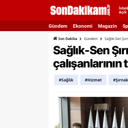
İstan
Açık
A
Gündem
Ekonomi
Magazin
Sp
A
Gündem
Sağlık-Sen Şırn
Son Dakika
A
Sağlık-Sen Şır
A
çalışanlarının 
A
A
#Sağlık
#Hizmet
#Şırna
A
A
A
B