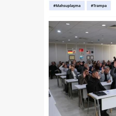
#Mahsuplaşma
#Trampa
Y
Z
A
B
K
K
B
Ş
B
A
I