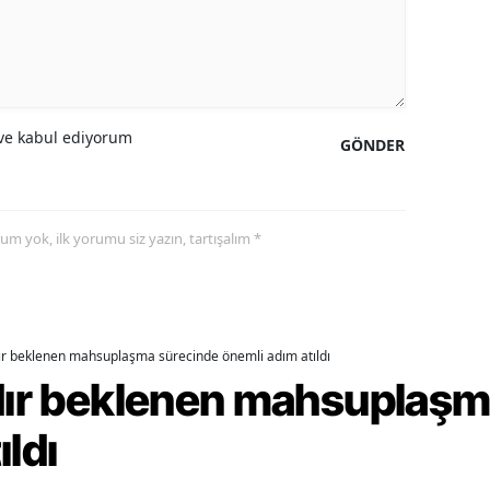
amsun
irt
inop
e kabul ediyorum
GÖNDER
ivas
ekirdağ
yorum yok, ilk yorumu siz yazın, tartışalım *
okat
rabzon
unceli
dır beklenen mahsuplaşma sürecinde önemli adım atıldı
rdır beklenen mahsuplaş
anlıurfa
ıldı
şak
an