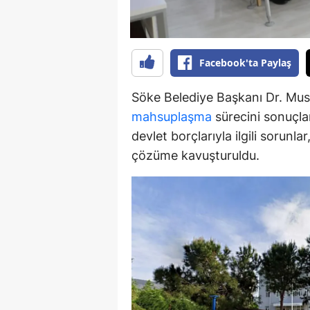
Y
K
Facebook'ta Paylaş
Ki
Söke Belediye Başkanı Dr. Must
O
mahsuplaşma
sürecini sonuçlan
devlet borçlarıyla ilgili sorunl
D
çözüme kavuşturuldu.