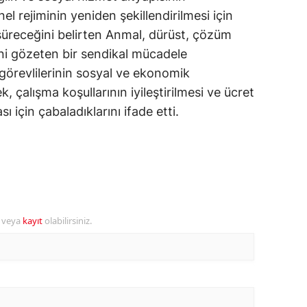
l rejiminin yeniden şekillendirilmesi için
alatya
n süreceğini belirten Anmal, dürüst, çözüm
anisa
ini gözeten bir sendikal mücadele
 görevlilerinin sosyal ve ekonomik
ahramanmaraş
, çalışma koşullarının iyileştirilmesi ve ücret
ardin
ı için çabaladıklarını ifade etti.
uğla
uş
evşehir
iğde
r veya
kayıt
olabilirsiniz.
rdu
ize
akarya