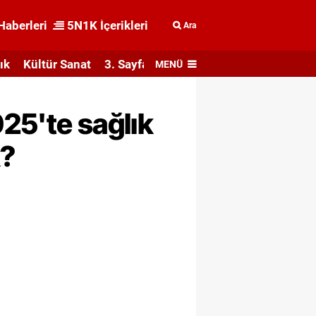
Haberleri
5N1K İçerikleri
Ara
ık
Kültür Sanat
3. Sayfa
MENÜ
025'te sağlık
k?