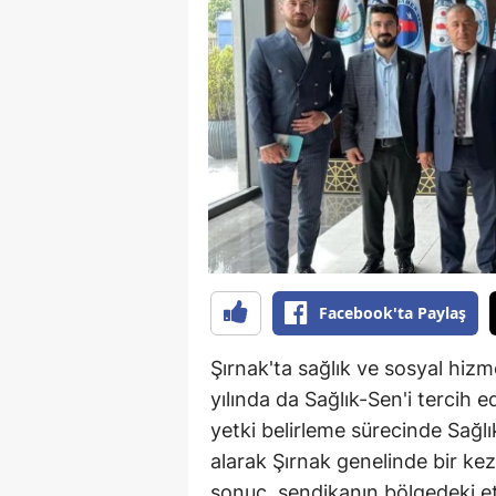
B
B
Bi
B
B
B
Ç
Facebook'ta Paylaş
Ç
Şırnak'ta sağlık ve sosyal hiz
Ç
yılında da Sağlık-Sen'i tercih 
yetki belirleme sürecinde Sağl
D
alarak Şırnak genelinde bir kez
D
sonuç, sendikanın bölgedeki etk