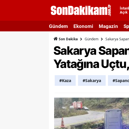
İstan
Açık
A
Gündem
Ekonomi
Magazin
Sp
A
Gündem
Sakarya Sapanc
Son Dakika
A
Sakarya Sapan
A
Yatağına Uçtu,
A
A
#Kaza
#Sakarya
#Sapan
A
A
A
B