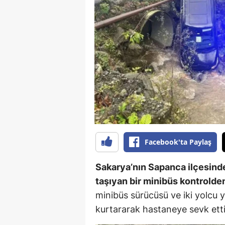
B
B
Bi
B
B
B
Ç
Facebook'ta Paylaş
Ç
Sakarya’nın Sapanca ilçesinde
Ç
taşıyan bir minibüs kontrolde
minibüs sürücüsü ve iki yolcu ya
D
kurtararak hastaneye sevk etti
D