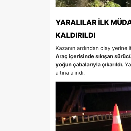
M
M
YARALILAR İLK MÜ
K
KALDIRILDI
M
Kazanın ardından olay yerine itf
Araç içerisinde sıkışan sürücü 
M
yoğun çabalarıyla çıkarıldı.
Yar
M
altına alındı.
N
N
O
R
S