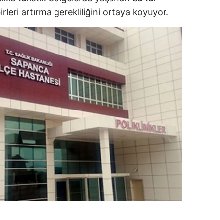
irleri artırma gerekliliğini ortaya koyuyor.
alova
arabük
lis
smaniye
üzce