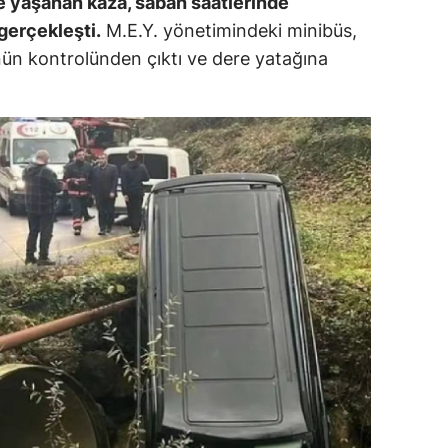
e yaşanan kaza, sabah saatlerinde
ersin
gerçekleşti.
M.E.Y. yönetimindeki minibüs,
nün kontrolünden çıktı ve dere yatağına
stanbul
zmir
ars
astamonu
ayseri
rklareli
ırşehir
ocaeli
onya
ütahya