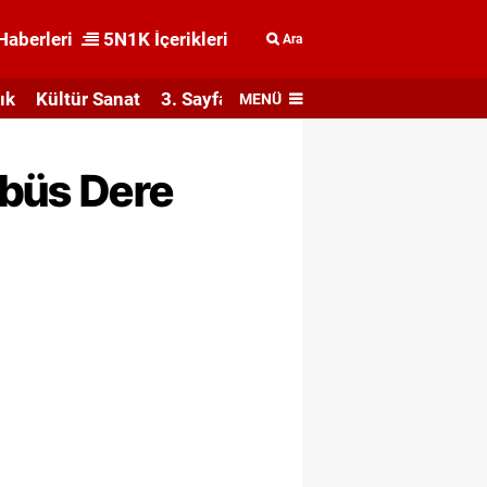
Haberleri
5N1K İçerikleri
Ara
ık
Kültür Sanat
3. Sayfa
MENÜ
ibüs Dere