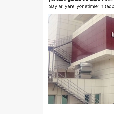
olaylar, yerel yönetimlerin tedb
Y
K
Ki
O
D