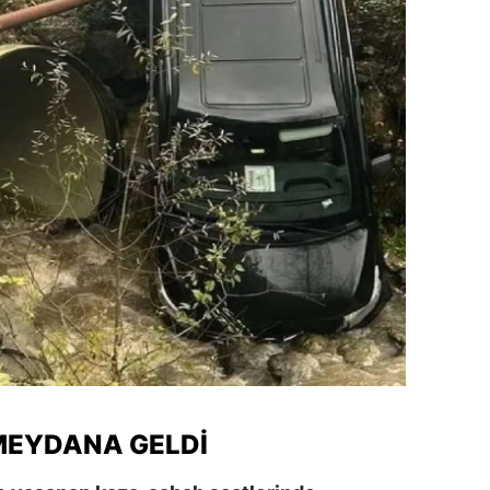
dirne
lazığ
rzincan
rzurum
skişehir
aziantep
iresun
ümüşhane
akkari
atay
MEYDANA GELDI
sparta