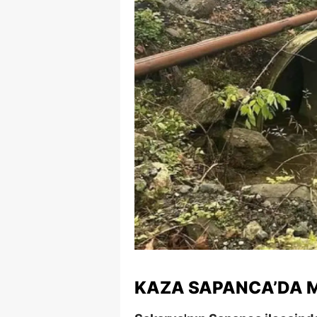
E
E
E
E
E
G
G
G
H
H
KAZA SAPANCA’DA 
I