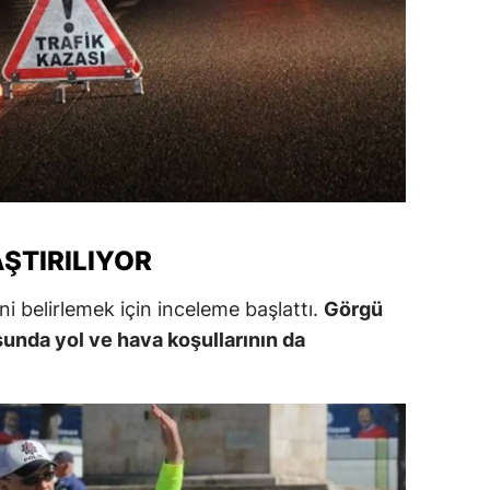
amsun
irt
inop
ivas
ekirdağ
ŞTIRILIYOR
okat
rabzon
ni belirlemek için inceleme başlattı.
Görgü
usunda yol ve hava koşullarının da
unceli
anlıurfa
şak
an