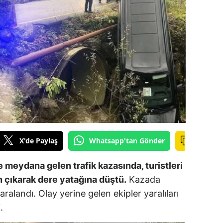
ilecik
ingöl
tlis
olu
urdur
ursa
anakkale
X'de Paylaş
Whatsapp'tan Gönder
ankırı
 meydana gelen trafik kazasında, turistleri
orum
n çıkarak dere yatağına düştü.
Kazada
ralandı. Olay yerine gelen ekipler yaralıları
enizli
.
iyarbakır