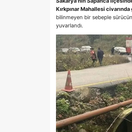
Sakarya'nın Sapanca ilçesind
M
Kırkpınar Mahallesi civarında 
bilinmeyen bir sebeple sürücü
İ
yuvarlandı.
İ
K
K
K
Kı
K
K
K
K