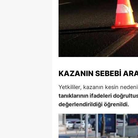
S
Si
S
S
T
KAZANIN SEBEBI ARA
T
T
Yetkililer, kazanın kesin nedeni
tanıklarının ifadeleri doğrult
T
değerlendirildiği öğrenildi.
Ş
U
V