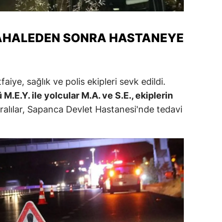
alatya
anisa
DAHALEDEN SONRA HASTANEYE
ahramanmaraş
ardin
aiye, sağlık ve polis ekipleri sevk edildi.
M.E.Y. ile yolcular M.A. ve S.E., ekiplerin
uğla
alılar, Sapanca Devlet Hastanesi'nde tedavi
uş
evşehir
iğde
rdu
ize
akarya