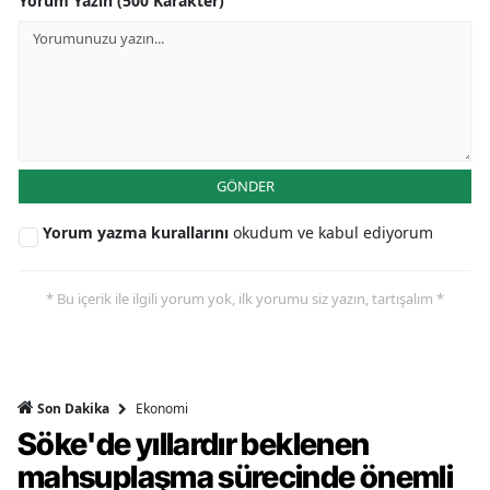
Yorum Yazın (500 Karakter)
GÖNDER
Yorum yazma kurallarını
okudum ve kabul ediyorum
* Bu içerik ile ilgili yorum yok, ilk yorumu siz yazın, tartışalım *
Ekonomi
Son Dakika
Söke'de yıllardır beklenen
mahsuplaşma sürecinde önemli