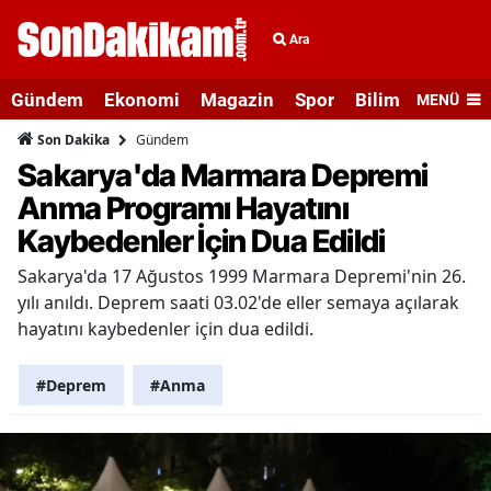
Ara
Gündem
Ekonomi
Magazin
Spor
Bilim ve Teknolo
MENÜ
Gündem
Son Dakika
Sakarya'da Marmara Depremi
Anma Programı Hayatını
Kaybedenler İçin Dua Edildi
Sakarya'da 17 Ağustos 1999 Marmara Depremi'nin 26.
yılı anıldı. Deprem saati 03.02'de eller semaya açılarak
hayatını kaybedenler için dua edildi.
#Deprem
#Anma