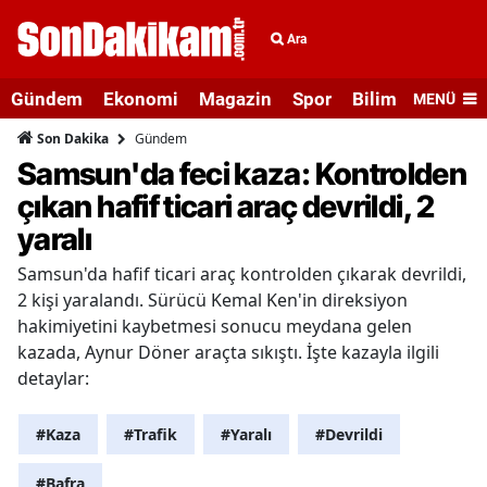
Ara
Gündem
Ekonomi
Magazin
Spor
Bilim ve Teknolo
MENÜ
Gündem
Son Dakika
Samsun'da feci kaza: Kontrolden
çıkan hafif ticari araç devrildi, 2
yaralı
Samsun'da hafif ticari araç kontrolden çıkarak devrildi,
2 kişi yaralandı. Sürücü Kemal Ken'in direksiyon
hakimiyetini kaybetmesi sonucu meydana gelen
kazada, Aynur Döner araçta sıkıştı. İşte kazayla ilgili
detaylar:
#Kaza
#Trafik
#Yaralı
#Devrildi
#Bafra