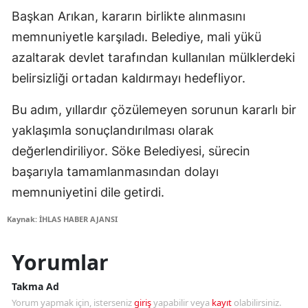
Başkan Arıkan, kararın birlikte alınmasını
memnuniyetle karşıladı. Belediye, mali yükü
azaltarak devlet tarafından kullanılan mülklerdeki
belirsizliği ortadan kaldırmayı hedefliyor.
Bu adım, yıllardır çözülemeyen sorunun kararlı bir
yaklaşımla sonuçlandırılması olarak
değerlendiriliyor. Söke Belediyesi, sürecin
başarıyla tamamlanmasından dolayı
memnuniyetini dile getirdi.
Kaynak: İHLAS HABER AJANSI
Yorumlar
Takma Ad
Yorum yapmak için, isterseniz
giriş
yapabilir veya
kayıt
olabilirsiniz.