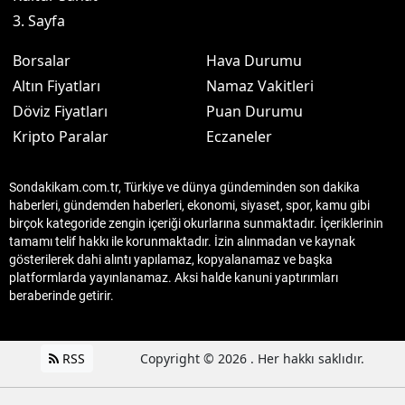
3. Sayfa
Borsalar
Hava Durumu
Altın Fiyatları
Namaz Vakitleri
Döviz Fiyatları
Puan Durumu
Kripto Paralar
Eczaneler
Sondakikam.com.tr, Türkiye ve dünya gündeminden son dakika
haberleri, gündemden haberleri, ekonomi, siyaset, spor, kamu gibi
birçok kategoride zengin içeriği okurlarına sunmaktadır. İçeriklerinin
tamamı telif hakkı ile korunmaktadır. İzin alınmadan ve kaynak
gösterilerek dahi alıntı yapılamaz, kopyalanamaz ve başka
platformlarda yayınlanamaz. Aksi halde kanuni yaptırımları
beraberinde getirir.
RSS
Copyright © 2026 . Her hakkı saklıdır.