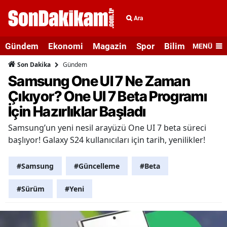
Ara
Gündem
Ekonomi
Magazin
Spor
Bilim ve Teknolo
MENÜ
Gündem
Son Dakika
Samsung One UI 7 Ne Zaman
Çıkıyor? One UI 7 Beta Programı
İçin Hazırlıklar Başladı
Samsung’un yeni nesil arayüzü One UI 7 beta süreci
başlıyor! Galaxy S24 kullanıcıları için tarih, yenilikler!
#Samsung
#Güncelleme
#Beta
#Sürüm
#Yeni