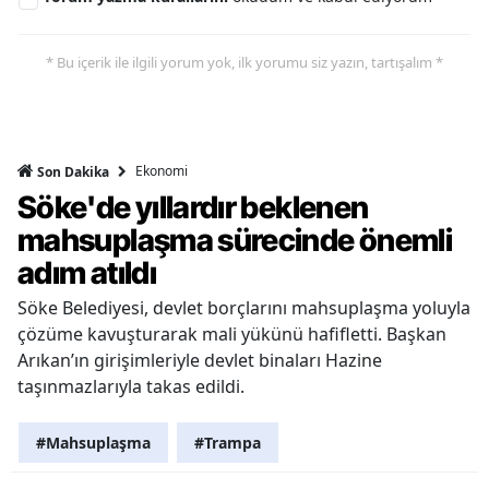
* Bu içerik ile ilgili yorum yok, ilk yorumu siz yazın, tartışalım *
Ekonomi
Son Dakika
Söke'de yıllardır beklenen
mahsuplaşma sürecinde önemli
adım atıldı
Söke Belediyesi, devlet borçlarını mahsuplaşma yoluyla
çözüme kavuşturarak mali yükünü hafifletti. Başkan
Arıkan’ın girişimleriyle devlet binaları Hazine
taşınmazlarıyla takas edildi.
#Mahsuplaşma
#Trampa