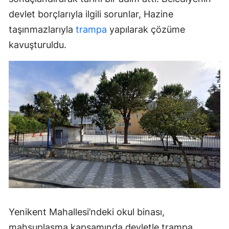
devlet borçlarıyla ilgili sorunlar, Hazine
taşınmazlarıyla
trampa
yapılarak çözüme
kavuşturuldu.
Yenikent Mahallesi’ndeki okul binası,
mahsuplaşma kapsamında devletle trampa