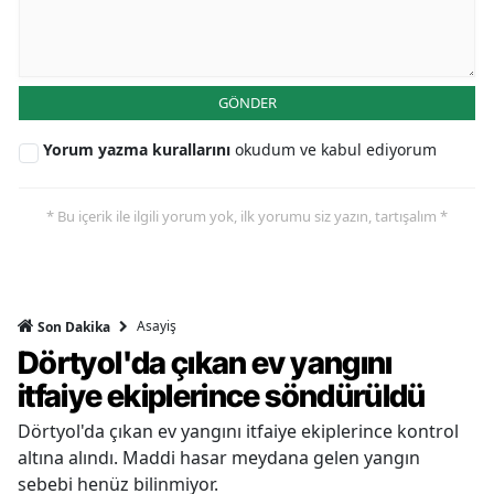
GÖNDER
Yorum yazma kurallarını
okudum ve kabul ediyorum
* Bu içerik ile ilgili yorum yok, ilk yorumu siz yazın, tartışalım *
Asayiş
Son Dakika
Dörtyol'da çıkan ev yangını
itfaiye ekiplerince söndürüldü
Dörtyol'da çıkan ev yangını itfaiye ekiplerince kontrol
altına alındı. Maddi hasar meydana gelen yangın
sebebi henüz bilinmiyor.