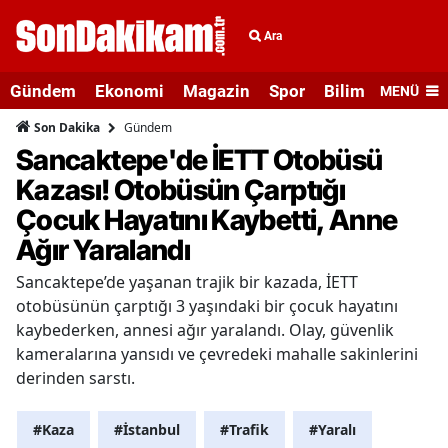
Ara
Gündem
Ekonomi
Magazin
Spor
Bilim ve Teknolo
MENÜ
Gündem
Son Dakika
Sancaktepe'de İETT Otobüsü
Kazası! Otobüsün Çarptığı
Çocuk Hayatını Kaybetti, Anne
Ağır Yaralandı
Sancaktepe’de yaşanan trajik bir kazada, İETT
otobüsünün çarptığı 3 yaşındaki bir çocuk hayatını
kaybederken, annesi ağır yaralandı. Olay, güvenlik
kameralarına yansıdı ve çevredeki mahalle sakinlerini
derinden sarstı.
#Kaza
#İstanbul
#Trafik
#Yaralı