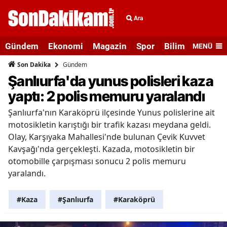
Ara
Gündem
Ekonomi
Magazin
Spor
Bilim ve Teknolo
MENÜ
Gündem
Son Dakika
Şanlıurfa'da yunus polisleri kaza
yaptı: 2 polis memuru yaralandı
Şanlıurfa'nın Karaköprü ilçesinde Yunus polislerine ait
motosikletin karıştığı bir trafik kazası meydana geldi.
Olay, Karşıyaka Mahallesi'nde bulunan Çevik Kuvvet
Kavşağı'nda gerçekleşti. Kazada, motosikletin bir
otomobille çarpışması sonucu 2 polis memuru
yaralandı.
#Kaza
#Şanlıurfa
#Karaköprü