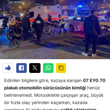
Edinilen bilgilere göre, kazaya karışan
07 EYG 70
plakalı otomobilin sürücüsünün kimliği
henüz
belirlenemedi. Motosikletle çarpışan araç, büyük
bir hızla olay yerinden kaçarken, kazada
yaralanan iki polis memuru
sağlık ekiplerinin