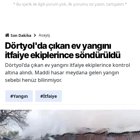
* Bu içerik ile ilgili yorum yok, ilk yorumu siz yazın, tartışalım *
Asayiş
Son Dakika
Dörtyol'da çıkan ev yangını
itfaiye ekiplerince söndürüldü
Dörtyol'da çıkan ev yangını itfaiye ekiplerince kontrol
altına alındı. Maddi hasar meydana gelen yangın
sebebi henüz bilinmiyor.
#Yangın
#İtfaiye