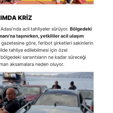
ersin
IMDA KRIZ
stanbul
zmir
Adası'nda acil tahliyeler sürüyor.
Bölgedeki
manı'na taşınırken, yetkililer acil ulaşım
ars
azetesine göre, feribot şirketleri sakinlerin
astamonu
ilde tahliye edilebilmesi için özel
 bölgedeki sarsıntıların ne kadar süreceği
ayseri
zaman aksamalara neden oluyor.
rklareli
ırşehir
ocaeli
onya
ütahya