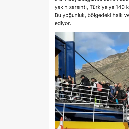
yakın sarsıntı, Türkiye'ye 140 
E
Bu yoğunluk, bölgedeki halk v
E
ediyor.
E
E
E
G
G
G
H
H
I