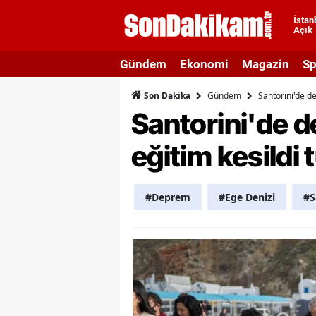
İstan
Açık
A
Gündem
Ekonomi
Magazin
Sp
A
Gündem
Santorini'de d
Son Dakika
A
Santorini'de d
A
eğitim kesildi
A
A
#Deprem
#Ege Denizi
#S
A
A
A
B