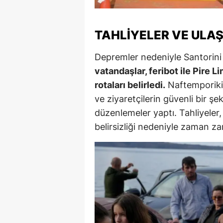
M
TAHLIYELER VE ULAŞ
İ
İ
Depremler nedeniyle Santorini 
vatandaşlar, feribot ile Pire Li
K
rotaları belirledi.
Naftemporiki g
K
ve ziyaretçilerin güvenli bir şek
düzenlemeler yaptı. Tahliyeler,
K
belirsizliği nedeniyle zaman 
Kı
K
K
K
K