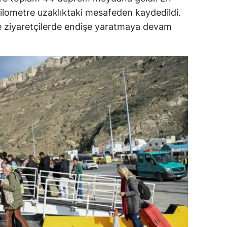
kilometre uzaklıktaki mesafeden kaydedildi.
dirne
e ziyaretçilerde endişe yaratmaya devam
lazığ
rzincan
rzurum
skişehir
aziantep
iresun
ümüşhane
akkari
atay
sparta