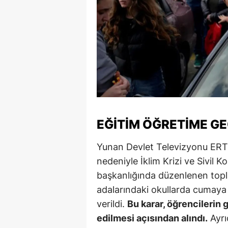
M
M
K
M
M
M
EĞITIM ÖĞRETIME GE
N
Yunan Devlet Televizyonu ERT'n
nedeniyle İklim Krizi ve Sivil
N
başkanlığında düzenlenen topl
O
adalarındaki okullarda cumaya 
R
verildi.
Bu karar, öğrencilerin 
edilmesi açısından alındı.
Ayrı
S