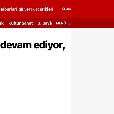
Haberleri
5N1K İçerikleri
Ara
ık
Kültür Sanat
3. Sayfa
MENÜ
r devam ediyor,