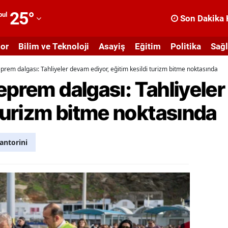
25
°
bul
Son Dakika 
dana
or
Bilim ve Teknoloji
Asayiş
Eğitim
Politika
Sağl
dıyaman
eprem dalgası: Tahliyeler devam ediyor, eğitim kesildi turizm bitme noktasında
fyonkarahisar
eprem dalgası: Tahliyele
ğrı
 turizm bitme noktasında
masya
nkara
antorini
ntalya
rtvin
ydın
alıkesir