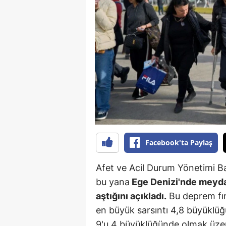
B
B
Bi
B
B
B
Ç
Facebook'ta Paylaş
Ç
Afet ve Acil Durum Yönetimi B
Ç
bu yana
Ege Denizi'nde meyda
aştığını açıkladı.
Bu deprem fır
D
en büyük sarsıntı 4,8 büyüklüğ
D
9'u 4 büyüklüğünde olmak üze