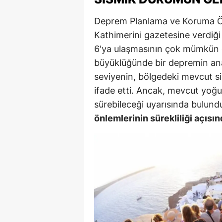
Y
Deprem Planlama ve Koruma 
Kathimerini gazetesine verdiği
Z
6'ya ulaşmasının çok mümkün ol
A
büyüklüğünde bir depremin ana
seviyenin, bölgedeki mevcut si
B
ifade etti. Ancak, mevcut yoğun
K
sürebileceği uyarısında bulund
önlemlerinin sürekliliği açısın
K
B
Ş
B
A
I