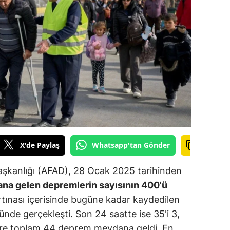
ilecik
ingöl
tlis
olu
urdur
ursa
anakkale
X'de Paylaş
Whatsapp'tan Gönder
ankırı
aşkanlığı (AFAD), 28 Ocak 2025 tarihinden
orum
na gelen depremlerin sayısının 400'ü
tınası içerisinde bugüne kadar kaydedilen
enizli
ünde gerçekleşti. Son 24 saatte ise 35'i 3,
iyarbakır
re toplam 44 deprem meydana geldi. En