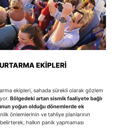
alova
arabük
lis
smaniye
üzce
KURTARMA EKIPLERI
rma ekipleri, sahada sürekli olarak gözlem
yor.
Bölgedeki artan sismik faaliyete bağlı
onunun yoğun olduğu dönemlerde ek
enlik önlemlerinin ve tahliye planlarının
ı belirterek, halkın panik yapmaması