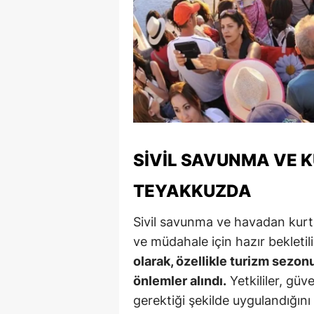
Y
K
Ki
O
D
SIVIL SAVUNMA VE 
TEYAKKUZDA
Sivil savunma ve havadan kurta
ve müdahale için hazır bekletili
olarak, özellikle turizm sez
önlemler alındı.
Yetkililer, güv
gerektiği şekilde uygulandığın