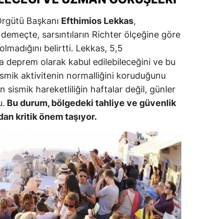
ozgat
Örgütü Başkanı
Efthimios Lekkas
,
 demeçte, sarsıntıların Richter ölçeğine göre
onguldak
madığını belirtti. Lekkas, 5,5
ksaray
 deprem olarak kabul edilebileceğini ve bu
smik aktivitenin normalliğini koruduğunu
ayburt
 sismik hareketliliğin haftalar değil, günler
araman
u.
Bu durum, bölgedeki tahliye ve güvenlik
dan kritik önem taşıyor.
ırıkkale
atman
ırnak
artın
rdahan
ğdır