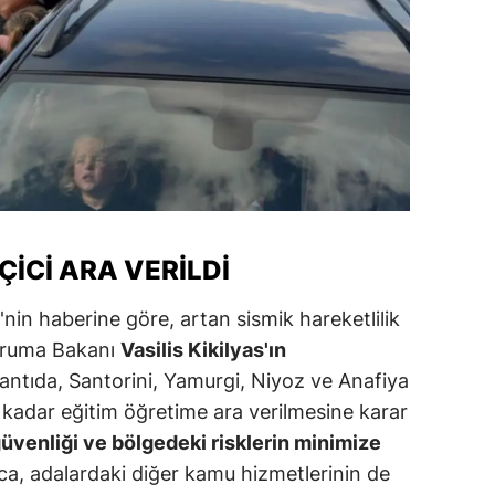
alatya
anisa
ahramanmaraş
ardin
uğla
uş
ÇICI ARA VERILDI
evşehir
in haberine göre, artan sismik hareketlilik
 Koruma Bakanı
Vasilis Kikilyas'ın
iğde
antıda, Santorini, Yamurgi, Niyoz ve Anafiya
rdu
kadar eğitim öğretime ara verilmesine karar
ize
güvenliği ve bölgedeki risklerin minimize
ca, adalardaki diğer kamu hizmetlerinin de
akarya