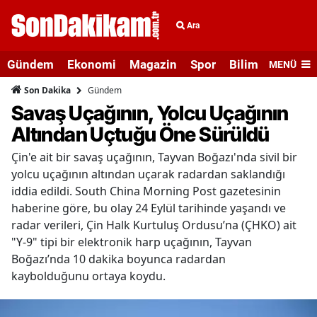
Ara
Gündem
Ekonomi
Magazin
Spor
Bilim ve Teknolo
MENÜ
Gündem
Son Dakika
Savaş Uçağının, Yolcu Uçağının
Altından Uçtuğu Öne Sürüldü
Çin'e ait bir savaş uçağının, Tayvan Boğazı'nda sivil bir
yolcu uçağının altından uçarak radardan saklandığı
iddia edildi. South China Morning Post gazetesinin
haberine göre, bu olay 24 Eylül tarihinde yaşandı ve
radar verileri, Çin Halk Kurtuluş Ordusu’na (ÇHKO) ait
"Y-9" tipi bir elektronik harp uçağının, Tayvan
Boğazı’nda 10 dakika boyunca radardan
kaybolduğunu ortaya koydu.