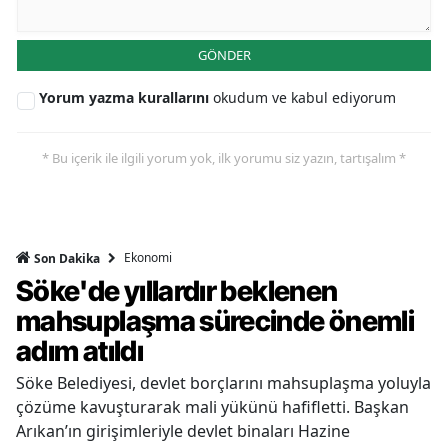
GÖNDER
Yorum yazma kurallarını
okudum ve kabul ediyorum
* Bu içerik ile ilgili yorum yok, ilk yorumu siz yazın, tartışalım *
Ekonomi
Son Dakika
Söke'de yıllardır beklenen
mahsuplaşma sürecinde önemli
adım atıldı
Söke Belediyesi, devlet borçlarını mahsuplaşma yoluyla
çözüme kavuşturarak mali yükünü hafifletti. Başkan
Arıkan’ın girişimleriyle devlet binaları Hazine